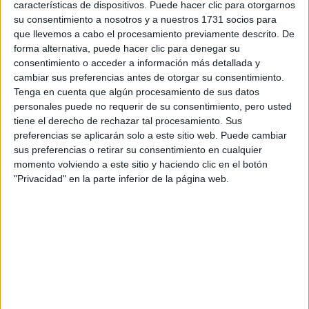
características de dispositivos. Puede hacer clic para otorgarnos
su consentimiento a nosotros y a nuestros 1731 socios para
Tu email:
*
que llevemos a cabo el procesamiento previamente descrito. De
forma alternativa, puede hacer clic para denegar su
consentimiento o acceder a información más detallada y
¿Qué quieres preguntar?
*
cambiar sus preferencias antes de otorgar su consentimiento.
Tenga en cuenta que algún procesamiento de sus datos
personales puede no requerir de su consentimiento, pero usted
tiene el derecho de rechazar tal procesamiento. Sus
preferencias se aplicarán solo a este sitio web. Puede cambiar
sus preferencias o retirar su consentimiento en cualquier
Escribe aquí las dudas o preguntas que te gustaría que te
momento volviendo a este sitio y haciendo clic en el botón
respondieran: plazos de preinscripción, precios, plazas
"Privacidad" en la parte inferior de la página web.
disponibles…:
Acepto los
términos y condiciones
y la
política de
privacidad
:
*