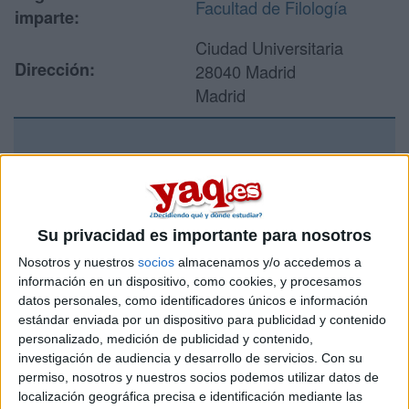
Facultad de Filología
imparte:
Ciudad Universitaria
Dirección:
28040 Madrid
Madrid
Recibir más
información
Su privacidad es importante para nosotros
Rellena este formulario con tus datos y un texto con las
Nosotros y nuestros
socios
almacenamos y/o accedemos a
preguntas que quieres hacer. Al pulsar el botón de enviar,
información en un dispositivo, como cookies, y procesamos
los datos y la pregunta que has introducido se enviarán
datos personales, como identificadores únicos e información
por correo electrónico al centro educativo para que te
respondan ellos directamente.
estándar enviada por un dispositivo para publicidad y contenido
personalizado, medición de publicidad y contenido,
Tu nombre:
*
investigación de audiencia y desarrollo de servicios.
Con su
permiso, nosotros y nuestros socios podemos utilizar datos de
Tus apellidos:
*
localización geográfica precisa e identificación mediante las