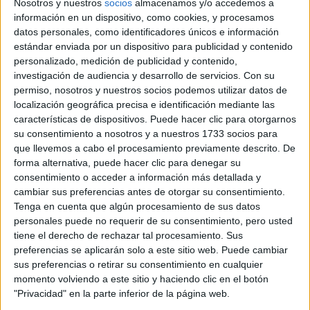
Nosotros y nuestros
socios
almacenamos y/o accedemos a
Máster Universitario en Estudios Clásicos
información en un dispositivo, como cookies, y procesamos
datos personales, como identificadores únicos e información
Máster Universitario en Estudios Interculturales Europeos
estándar enviada por un dispositivo para publicidad y contenido
Máster Universitario en Estudios Literarios
personalizado, medición de publicidad y contenido,
investigación de audiencia y desarrollo de servicios.
Con su
Máster Universitario en Hispano-Francés en Lengua Francesa Apli
permiso, nosotros y nuestros socios podemos utilizar datos de
Máster Universitario en Investigación en Lengua Española
localización geográfica precisa e identificación mediante las
características de dispositivos. Puede hacer clic para otorgarnos
Máster Universitario en Investigación en Literaturas y Culturas An
su consentimiento a nosotros y a nuestros 1733 socios para
Máster Universitario en Letras Digitales: Estudios Avanzados en Te
que llevemos a cabo el procesamiento previamente descrito. De
Máster Universitario en Lingüística Inglesa: Nuevas Aplicaciones y
forma alternativa, puede hacer clic para denegar su
consentimiento o acceder a información más detallada y
Máster Universitario en Lingüística y Tecnologías
cambiar sus preferencias antes de otorgar su consentimiento.
Máster Universitario en Literatura Española
Tenga en cuenta que algún procesamiento de sus datos
personales puede no requerir de su consentimiento, pero usted
Máster Universitario en Literatura Hispanoamericana
tiene el derecho de rechazar tal procesamiento. Sus
Máster Universitario en Teatro y Artes Escénicas
preferencias se aplicarán solo a este sitio web. Puede cambiar
sus preferencias o retirar su consentimiento en cualquier
Máster Universitario en Traducción Audiovisual y Localización
momento volviendo a este sitio y haciendo clic en el botón
Máster Universitario en Traducción Literaria
"Privacidad" en la parte inferior de la página web.