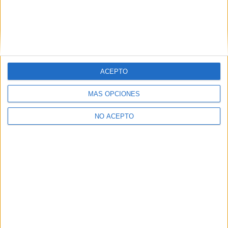
Madrid
Tel:
913 945 343
Mapa
ACEPTO
+
−
MÁS OPCIONES
NO ACEPTO
Leaflet
|
©
OpenStreetMap