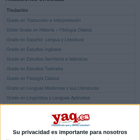
Titulación
Grado en Traducción e Interpretación
Doble Grado en Historia + Filología Clásica
Grado en Español: Lengua y Literatura
Grado en Estudios Ingleses
Grado en Estudios Semíticos e Islámicos
Grado en Estudios Teatrales
Grado en Filología Clásica
Grado en Lenguas Modernas y sus Literaturas
Grado en Lingüística y Lenguas Aplicadas
Grado en Literatura General y Comparada
Máster en Estudios Contemporáneos sobre Mundo Árabe y Comunid
Máster Universitario en Ciencias de la Religiones
Su privacidad es importante para nosotros
Máster Universitario en Español como Segunda Lengua