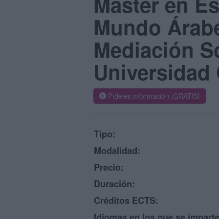
Máster en E
Mundo Árab
Mediación So
Universidad
Pídeles información ¡GRATIS!
Tipo:
Modalidad:
Precio:
Duración:
Créditos ECTS:
Idiomas en los que se imparte