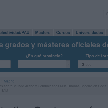
electividad/PAU
Masters
Cursos
Universidades
s grados y másteres oficiales 
¿En qué provincia?
Tipo de for
Madrid
s sobre Mundo Árabe y Comunidades Musulmanas: Mediación Social y 
- UCM