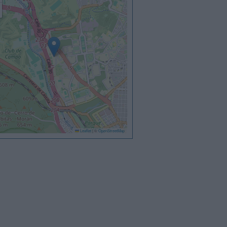
Leaflet
|
©
OpenStreetMap