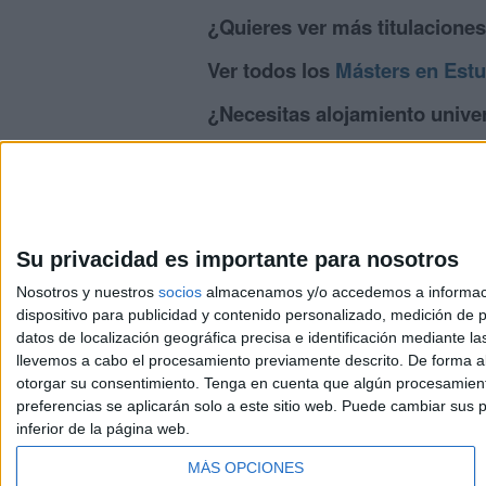
¿Quieres ver más titulacione
Ver todos los
Másters en Estu
¿Necesitas alojamiento univer
>> Residencias de estudiantes y colegi
Su privacidad es importante para nosotros
Nosotros y nuestros
socios
almacenamos y/o accedemos a información
dispositivo para publicidad y contenido personalizado, medición de pu
Avis
datos de localización geográfica precisa e identificación mediante l
© 2003-2026
Compá
llevemos a cabo el procesamiento previamente descrito. De forma al
otorgar su consentimiento.
Tenga en cuenta que algún procesamiento
preferencias se aplicarán solo a este sitio web. Puede cambiar sus p
inferior de la página web.
MÁS OPCIONES