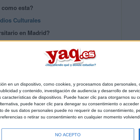
s como esta?
dios Culturales
sitario en Madrid?
os mayores en Madrid
 en un dispositivo, como cookies, y procesamos datos personales, co
Quiénes somos
|
Contactar
|
Anúnciate
blicidad y contenido, investigación de audiencia y desarrollo de servic
o legal
|
Politica de privacidad
|
Condiciones generales
|
Política de co
as características de dispositivos. Puede hacer clic para otorgarnos su
s Mediterráneo S.L.
- Diego de León 47 - 28006 Madrid [ESPAÑA] - T
ternativa, puede hacer clic para denegar su consentimiento o acceder
 de sus datos personales puede no requerir de su consentimiento, per
referencias o retirar su consentimiento en cualquier momento volviendo 
NO ACEPTO