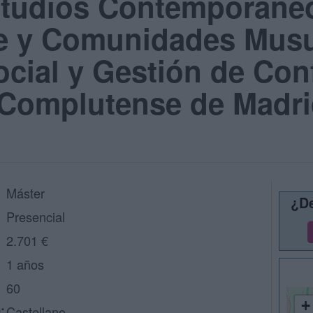
studios Contemporáne
e y Comunidades Mus
cial y Gestión de Conf
 Complutense de Madr
Máster
¿De
Presencial
2.701 €
1 años
60
+
:
Castellano