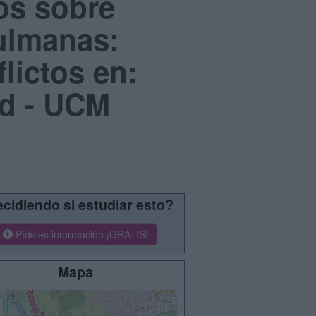
os sobre
ulmanas:
lictos en:
id - UCM
cidiendo si estudiar esto?
Pídeles información ¡GRATIS!
Mapa