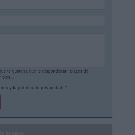
que te gustaría que te respondieran: plazos de
onibles…:
ones
y la
política de privacidad
:
*
ón de datos