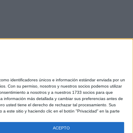
mo identificadores únicos e información estándar enviada por un
ios.
Con su permiso, nosotros y nuestros socios podemos utilizar
okies
 consentimiento a nosotros y a nuestros 1733 socios para que
el. +34 91 593 2767
 a información más detallada y cambiar sus preferencias antes de
o usted tiene el derecho de rechazar tal procesamiento. Sus
a este sitio y haciendo clic en el botón "Privacidad" en la parte
ACEPTO