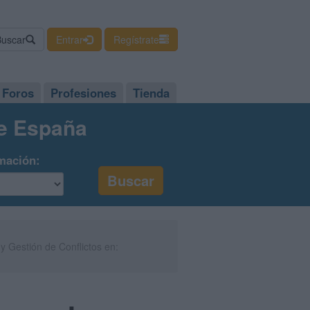
Buscar
Entrar
Regístrate
Foros
Profesiones
Tienda
de España
mación:
Gestión de Conflictos en: