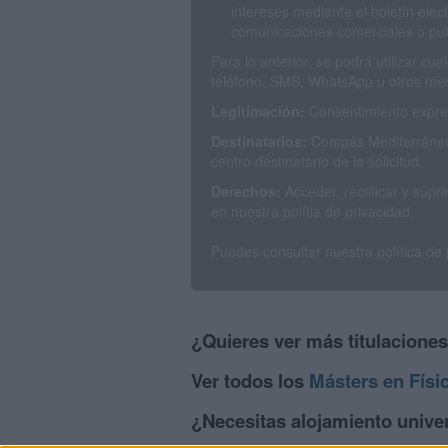
intereses mediante el boletín elec
comunicaciones comerciales o publ
Para lo anterior, se podrá utilizar c
teléfono, SMS, WhatsApp u otros med
Legitimación:
Consentimiento expres
Destinatarios:
Compás Mediterráneo 
centro destinatario de la solicitud.
Derechos:
Acceder, rectificar y sup
en nuestra polítia de privacidad.
Puedes consultar nuestra política de
¿Quieres ver más titulacione
Ver todos los
Másters en Físi
¿Necesitas alojamiento univer