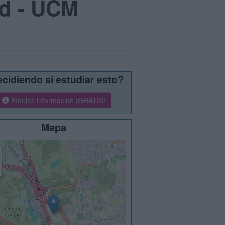
id - UCM
cidiendo si estudiar esto?
Pídeles información ¡GRATIS!
Mapa