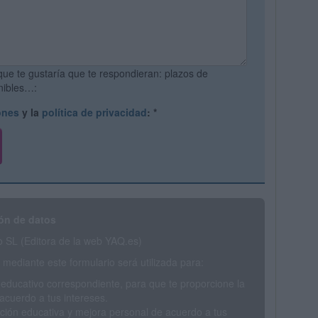
que te gustaría que te respondieran: plazos de
onibles…:
ones
y la
política de privacidad
:
*
ón de datos
SL (Editora de la web YAQ.es)
mediante este formulario será utilizada para:
 educativo correspondiente, para que te proporcione la
acuerdo a tus intereses.
ción educativa y mejora personal de acuerdo a tus