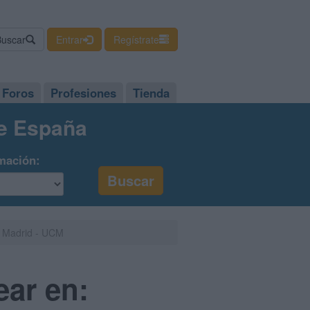
Buscar
Entrar
Regístrate
Foros
Profesiones
Tienda
de España
mación:
e Madrid - UCM
ear en: