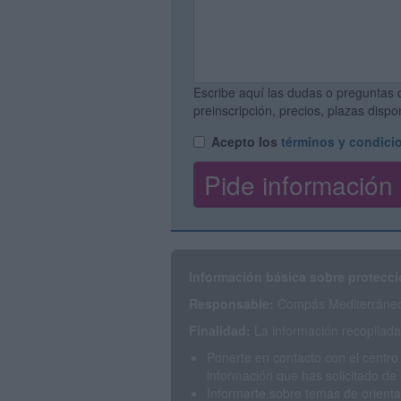
Escribe aquí las dudas o preguntas 
preinscripción, precios, plazas disp
Acepto los
términos y condici
Información básica sobre protecci
Responsable:
Compás Mediterráneo 
Finalidad:
La información recopilada 
Ponerte en contacto con el centro
información que has solicitado de 
Informarte sobre temas de orienta