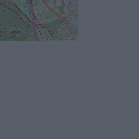
Leaflet
|
©
OpenStreetMap