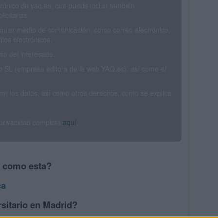
trónico de yaq.es, que puede incluir también
icitarias.
ualquier medio de comunicación, como correo electrónico,
ios electrónicos.
o del interesado.
SL (empresa editora de la web YAQ.es), así como el
rimir los datos, así como otros derechos, como se explica
 privacidad completa
aquí
.
s como esta?
ca
sitario en Madrid?