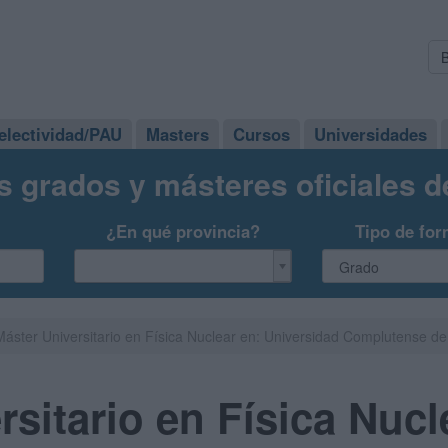
electividad/PAU
Masters
Cursos
Universidades
s grados y másteres oficiales 
¿En qué provincia?
Tipo de for
Máster Universitario en Física Nuclear en: Universidad Complutense d
rsitario en Física Nucl