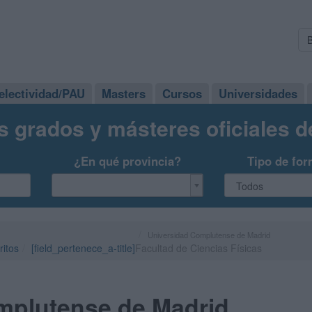
electividad/PAU
Masters
Cursos
Universidades
s grados y másteres oficiales 
¿En qué provincia?
Tipo de for
Universidad Complutense de Madrid
ritos
[field_pertenece_a-title]
Facultad de Ciencias Físicas
mplutense de Madrid