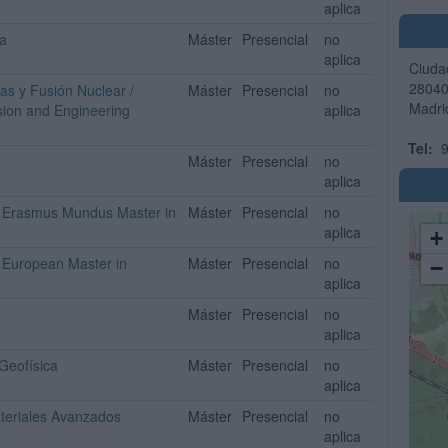
aplica
ca
Máster
Presencial
no
aplica
Ciudad
2804
as y Fusión Nuclear /
Máster
Presencial
no
Madri
ion and Engineering
aplica
Tel:
9
Máster
Presencial
no
aplica
 / Erasmus Mundus Master in
Máster
Presencial
no
aplica
+
/ European Master in
Máster
Presencial
no
−
aplica
Máster
Presencial
no
aplica
Geofísica
Máster
Presencial
no
aplica
ateriales Avanzados
Máster
Presencial
no
aplica