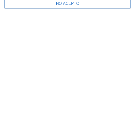
NO ACEPTO
¿Decidiendo si estudiar esto?
Pídeles información ¡GRATIS!
Mapa
+
−
Leaflet
|
©
OpenStreetMap