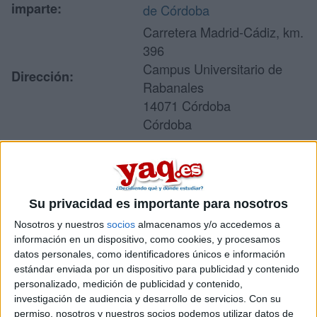
imparte:
de Córdoba
Carretera Madrid-Cádiz, km.
396
Campus Universitario de
Dirección:
Rabanales
14071 Córdoba
Córdoba
Recibir más
Su privacidad es importante para nosotros
información
Nosotros y nuestros
socios
almacenamos y/o accedemos a
información en un dispositivo, como cookies, y procesamos
Rellena este formulario con tus datos y un texto con las
datos personales, como identificadores únicos e información
preguntas que quieres hacer. Al pulsar el botón de enviar,
estándar enviada por un dispositivo para publicidad y contenido
los datos y la pregunta que has introducido se enviarán
por correo electrónico al centro educativo para que te
personalizado, medición de publicidad y contenido,
respondan ellos directamente.
investigación de audiencia y desarrollo de servicios.
Con su
permiso, nosotros y nuestros socios podemos utilizar datos de