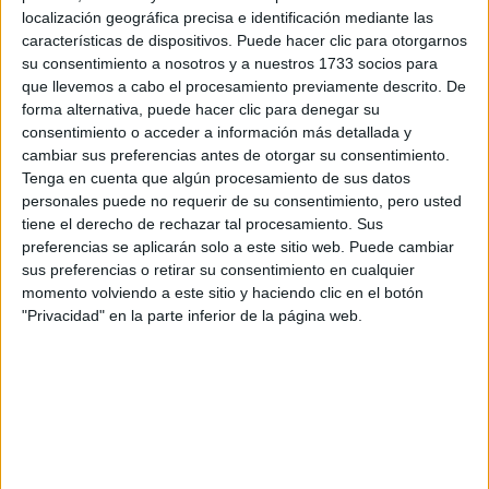
Tu nombre:
*
localización geográfica precisa e identificación mediante las
características de dispositivos. Puede hacer clic para otorgarnos
Tus apellidos:
*
su consentimiento a nosotros y a nuestros 1733 socios para
que llevemos a cabo el procesamiento previamente descrito. De
forma alternativa, puede hacer clic para denegar su
Tu email:
*
consentimiento o acceder a información más detallada y
cambiar sus preferencias antes de otorgar su consentimiento.
Tenga en cuenta que algún procesamiento de sus datos
¿Qué quieres preguntar?
*
personales puede no requerir de su consentimiento, pero usted
tiene el derecho de rechazar tal procesamiento. Sus
preferencias se aplicarán solo a este sitio web. Puede cambiar
sus preferencias o retirar su consentimiento en cualquier
momento volviendo a este sitio y haciendo clic en el botón
"Privacidad" en la parte inferior de la página web.
Escribe aquí las dudas o preguntas que te gustaría que te
respondieran: plazos de preinscripción, precios, plazas
disponibles…:
Acepto los
términos y condiciones
y la
política de
privacidad
:
*