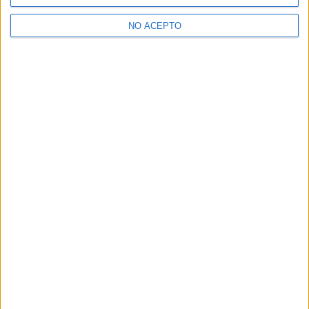
>> Residencias de estudiantes y colegios mayores en Córdoba
NO ACEPTO
¿Decidiendo si estudiar esto?
Pídeles información ¡GRATIS!
Mapa
+
−