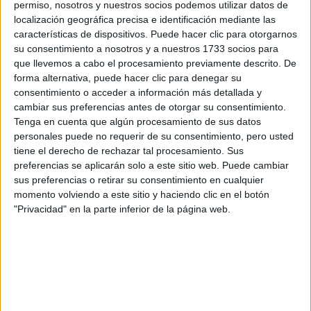
Tu nombre:
*
permiso, nosotros y nuestros socios podemos utilizar datos de
localización geográfica precisa e identificación mediante las
características de dispositivos. Puede hacer clic para otorgarnos
Tus apellidos:
*
su consentimiento a nosotros y a nuestros 1733 socios para
que llevemos a cabo el procesamiento previamente descrito. De
Tu email:
*
forma alternativa, puede hacer clic para denegar su
consentimiento o acceder a información más detallada y
cambiar sus preferencias antes de otorgar su consentimiento.
¿Qué quieres preguntar?
*
Tenga en cuenta que algún procesamiento de sus datos
personales puede no requerir de su consentimiento, pero usted
tiene el derecho de rechazar tal procesamiento. Sus
preferencias se aplicarán solo a este sitio web. Puede cambiar
sus preferencias o retirar su consentimiento en cualquier
momento volviendo a este sitio y haciendo clic en el botón
"Privacidad" en la parte inferior de la página web.
Escribe aquí las dudas o preguntas que te gustaría que te
respondieran: plazos de preinscripción, precios, plazas
disponibles…:
Acepto los
términos y condiciones
y la
política de
privacidad
:
*