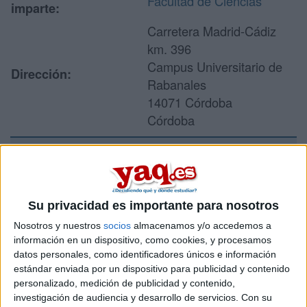
Facultad de Ciencias
imparte:
Carretera Madrid-Cádiz
km. 396
Campus Universitario de
Dirección:
Rabanales
14071 Córdoba
Córdoba
Recibir más
información
Su privacidad es importante para nosotros
Nosotros y nuestros
socios
almacenamos y/o accedemos a
Rellena este formulario con tus datos y un texto con las
información en un dispositivo, como cookies, y procesamos
preguntas que quieres hacer. Al pulsar el botón de enviar,
datos personales, como identificadores únicos e información
los datos y la pregunta que has introducido se enviarán
estándar enviada por un dispositivo para publicidad y contenido
por correo electrónico al centro educativo para que te
personalizado, medición de publicidad y contenido,
respondan ellos directamente.
investigación de audiencia y desarrollo de servicios.
Con su