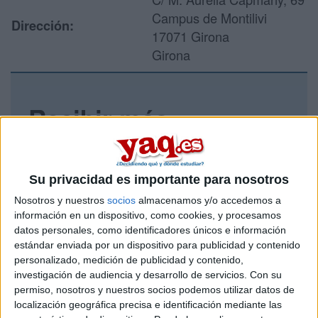
Campus de Montilivi
Dirección:
17071 Girona
Girona
Recibir más
información
Rellena este formulario con tus datos y un texto con las
Su privacidad es importante para nosotros
preguntas que quieres hacer. Al pulsar el botón de enviar,
Nosotros y nuestros
socios
almacenamos y/o accedemos a
los datos y la pregunta que has introducido se enviarán
por correo electrónico al centro educativo para que te
información en un dispositivo, como cookies, y procesamos
respondan ellos directamente.
datos personales, como identificadores únicos e información
estándar enviada por un dispositivo para publicidad y contenido
Tu nombre:
*
personalizado, medición de publicidad y contenido,
investigación de audiencia y desarrollo de servicios.
Con su
Tus apellidos:
*
permiso, nosotros y nuestros socios podemos utilizar datos de
localización geográfica precisa e identificación mediante las