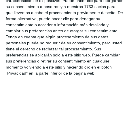
características de dispositivos. Puede hacer clic para otorgarnos
Tu email:
*
su consentimiento a nosotros y a nuestros 1733 socios para
que llevemos a cabo el procesamiento previamente descrito. De
forma alternativa, puede hacer clic para denegar su
¿Qué quieres preguntar?
*
consentimiento o acceder a información más detallada y
cambiar sus preferencias antes de otorgar su consentimiento.
Tenga en cuenta que algún procesamiento de sus datos
personales puede no requerir de su consentimiento, pero usted
tiene el derecho de rechazar tal procesamiento. Sus
preferencias se aplicarán solo a este sitio web. Puede cambiar
Escribe aquí las dudas o preguntas que te gustaría que te
sus preferencias o retirar su consentimiento en cualquier
respondieran: plazos de preinscripción, precios, plazas
momento volviendo a este sitio y haciendo clic en el botón
disponibles…:
"Privacidad" en la parte inferior de la página web.
Acepto los
términos y condiciones
y la
política de
privacidad
:
*