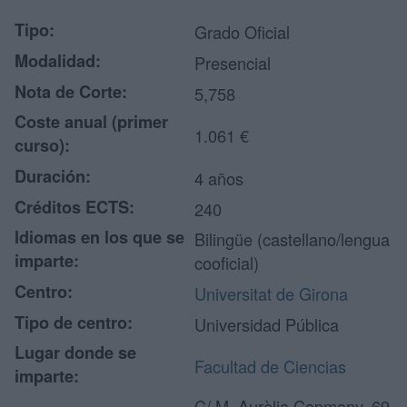
Tipo:
Grado Oficial
Modalidad:
Presencial
Nota de Corte:
5,758
Coste anual (primer
1.061 €
curso):
Duración:
4 años
Créditos ECTS:
240
Idiomas en los que se
Bilingüe (castellano/lengua
imparte:
cooficial)
Centro:
Universitat de Girona
Tipo de centro:
Universidad Pública
Lugar donde se
Facultad de Ciencias
imparte:
C/ M. Aurèlia Capmany, 69