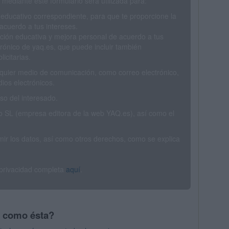
mediante este formulario será utilizada para:
 educativo correspondiente, para que te proporcione la
acuerdo a tus intereses.
ción educativa y mejora personal de acuerdo a tus
trónico de yaq.es, que puede incluir también
icitarias.
ualquier medio de comunicación, como correo electrónico,
ios electrónicos.
o del interesado.
SL (empresa editora de la web YAQ.es), así como el
rimir los datos, así como otros derechos, como se explica
 privacidad completa
aquí
.
s como ésta?