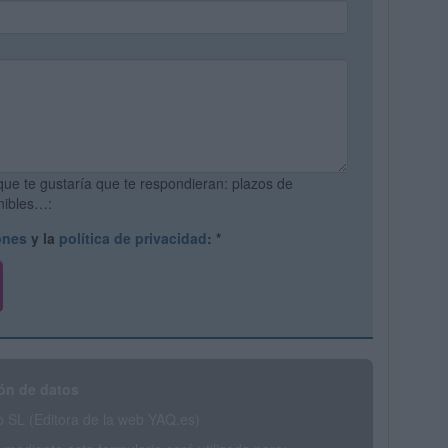
que te gustaría que te respondieran: plazos de
onibles…:
ones
y la
política de privacidad
:
*
ón de datos
SL (Editora de la web YAQ.es)