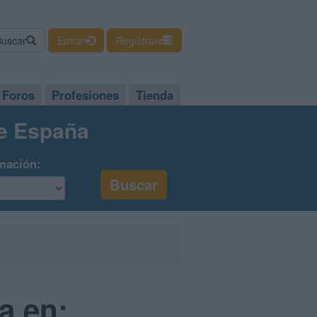
Buscar
Entrar
Regístrate
Foros
Profesiones
Tienda
de España
mación:
a en: