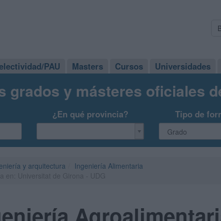
electividad/PAU
Masters
Cursos
Universidades
s grados y másteres oficiales 
¿En qué provincia?
Tipo de for
eniería y arquitectura
Ingeniería Alimentaria
a en: Universitat de Girona - UDG
eniería Agroalimentari