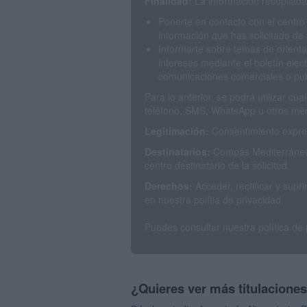
Finalidad:
La información recopilada 
Ponerte en contacto con el centro
información que has solicitado de 
Informarte sobre temas de orienta
intereses mediante el boletín elec
comunicaciones comerciales o publ
Para lo anterior, se podrá utilizar c
teléfono, SMS, WhatsApp u otros med
Legitimación:
Consentimiento expres
Destinatarios:
Compás Mediterráneo 
centro destinatario de la solicitud.
Derechos:
Acceder, rectificar y sup
en nuestra polítia de privacidad.
Puedes consultar nuestra política de
¿Quieres ver más titulacione