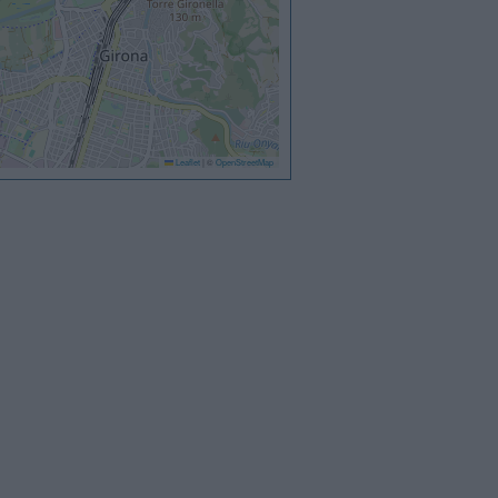
Leaflet
|
©
OpenStreetMap