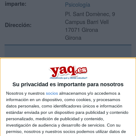
imparte:
Psicología
Pl. Sant Domènec, 9
Campus Barri Vell
Dirección:
17071 Girona
Girona
Recibir más
información
Su privacidad es importante para nosotros
Rellena este formulario con tus datos y un texto con las
Nosotros y nuestros
socios
almacenamos y/o accedemos a
preguntas que quieres hacer. Al pulsar el botón de enviar,
los datos y la pregunta que has introducido se enviarán
información en un dispositivo, como cookies, y procesamos
por correo electrónico al centro educativo para que te
datos personales, como identificadores únicos e información
respondan ellos directamente.
estándar enviada por un dispositivo para publicidad y contenido
personalizado, medición de publicidad y contenido,
Tu nombre:
*
investigación de audiencia y desarrollo de servicios.
Con su
permiso, nosotros y nuestros socios podemos utilizar datos de