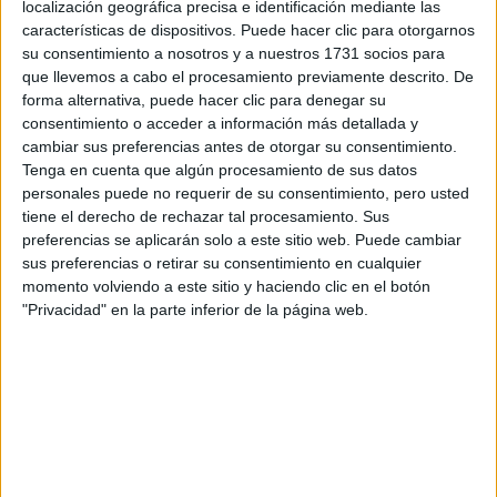
Tus apellidos:
*
localización geográfica precisa e identificación mediante las
características de dispositivos. Puede hacer clic para otorgarnos
su consentimiento a nosotros y a nuestros 1731 socios para
Tu email:
*
que llevemos a cabo el procesamiento previamente descrito. De
forma alternativa, puede hacer clic para denegar su
consentimiento o acceder a información más detallada y
¿Qué quieres preguntar?
*
cambiar sus preferencias antes de otorgar su consentimiento.
Tenga en cuenta que algún procesamiento de sus datos
personales puede no requerir de su consentimiento, pero usted
tiene el derecho de rechazar tal procesamiento. Sus
preferencias se aplicarán solo a este sitio web. Puede cambiar
sus preferencias o retirar su consentimiento en cualquier
Escribe aquí las dudas o preguntas que te gustaría que te
momento volviendo a este sitio y haciendo clic en el botón
respondieran: plazos de preinscripción, precios, plazas
"Privacidad" en la parte inferior de la página web.
disponibles…:
Acepto los
términos y condiciones
y la
política de
privacidad
:
*