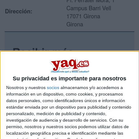
Campus Barri Vell
Dirección:
17071 Girona
Girona
Recibir más
información
Rellena este formulario con tus datos y un texto con las
Su privacidad es importante para nosotros
preguntas que quieres hacer. Al pulsar el botón de enviar,
Nosotros y nuestros
socios
almacenamos y/o accedemos a
los datos y la pregunta que has introducido se enviarán
por correo electrónico al centro educativo para que te
información en un dispositivo, como cookies, y procesamos
respondan ellos directamente.
datos personales, como identificadores únicos e información
estándar enviada por un dispositivo para publicidad y contenido
Tu nombre:
*
personalizado, medición de publicidad y contenido,
investigación de audiencia y desarrollo de servicios.
Con su
Tus apellidos:
*
permiso, nosotros y nuestros socios podemos utilizar datos de
localización geográfica precisa e identificación mediante las