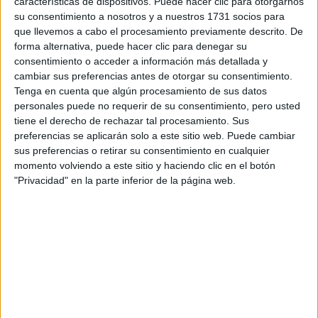
características de dispositivos. Puede hacer clic para otorgarnos
Tu email:
*
su consentimiento a nosotros y a nuestros 1731 socios para
que llevemos a cabo el procesamiento previamente descrito. De
forma alternativa, puede hacer clic para denegar su
¿Qué quieres preguntar?
*
consentimiento o acceder a información más detallada y
cambiar sus preferencias antes de otorgar su consentimiento.
Tenga en cuenta que algún procesamiento de sus datos
personales puede no requerir de su consentimiento, pero usted
tiene el derecho de rechazar tal procesamiento. Sus
preferencias se aplicarán solo a este sitio web. Puede cambiar
Escribe aquí las dudas o preguntas que te gustaría que te
sus preferencias o retirar su consentimiento en cualquier
respondieran: plazos de preinscripción, precios, plazas
momento volviendo a este sitio y haciendo clic en el botón
disponibles…:
"Privacidad" en la parte inferior de la página web.
Acepto los
términos y condiciones
y la
política de
privacidad
:
*