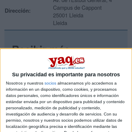
Campus de Cappont
Dirección:
25001 Lleida
Lleida
Recibir más
información
Rellena este formulario con tus datos y un texto con las
Su privacidad es importante para nosotros
preguntas que quieres hacer. Al pulsar el botón de enviar,
Nosotros y nuestros
socios
almacenamos y/o accedemos a
los datos y la pregunta que has introducido se enviarán
por correo electrónico al centro educativo para que te
información en un dispositivo, como cookies, y procesamos
respondan ellos directamente.
datos personales, como identificadores únicos e información
estándar enviada por un dispositivo para publicidad y contenido
Tu nombre:
*
personalizado, medición de publicidad y contenido,
investigación de audiencia y desarrollo de servicios.
Con su
Tus apellidos:
*
permiso, nosotros y nuestros socios podemos utilizar datos de
localización geográfica precisa e identificación mediante las