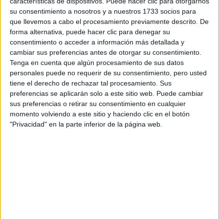
características de dispositivos. Puede hacer clic para otorgarnos
Tu email:
*
su consentimiento a nosotros y a nuestros 1733 socios para
que llevemos a cabo el procesamiento previamente descrito. De
forma alternativa, puede hacer clic para denegar su
¿Qué quieres preguntar?
*
consentimiento o acceder a información más detallada y
cambiar sus preferencias antes de otorgar su consentimiento.
Tenga en cuenta que algún procesamiento de sus datos
personales puede no requerir de su consentimiento, pero usted
tiene el derecho de rechazar tal procesamiento. Sus
preferencias se aplicarán solo a este sitio web. Puede cambiar
Escribe aquí las dudas o preguntas que te gustaría que te
sus preferencias o retirar su consentimiento en cualquier
respondieran: plazos de preinscripción, precios, plazas
momento volviendo a este sitio y haciendo clic en el botón
disponibles…:
"Privacidad" en la parte inferior de la página web.
Acepto los
términos y condiciones
y la
política de
privacidad
:
*