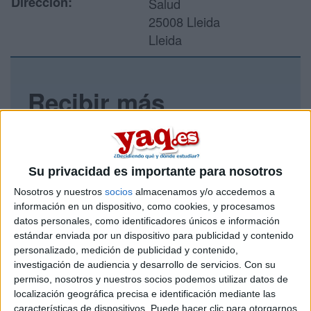
Dirección:
Salud
25008 Lleida
Lleida
Recibir más
información
Rellena este formulario con tus datos y un texto con las
preguntas que quieres hacer. Al pulsar el botón de enviar,
Su privacidad es importante para nosotros
los datos y la pregunta que has introducido se enviarán
Nosotros y nuestros
socios
almacenamos y/o accedemos a
por correo electrónico al centro educativo para que te
información en un dispositivo, como cookies, y procesamos
respondan ellos directamente.
datos personales, como identificadores únicos e información
Tu nombre:
*
estándar enviada por un dispositivo para publicidad y contenido
personalizado, medición de publicidad y contenido,
investigación de audiencia y desarrollo de servicios.
Con su
Tus apellidos:
*
permiso, nosotros y nuestros socios podemos utilizar datos de
localización geográfica precisa e identificación mediante las
Tu email:
*
características de dispositivos. Puede hacer clic para otorgarnos