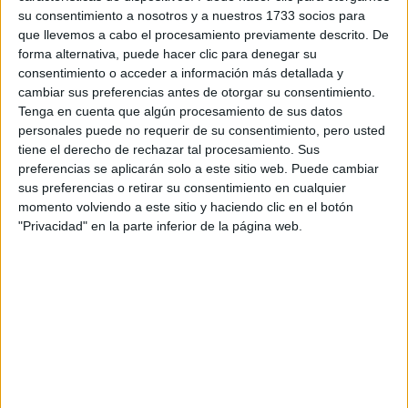
su consentimiento a nosotros y a nuestros 1733 socios para
que llevemos a cabo el procesamiento previamente descrito. De
¿Qué quieres preguntar?
*
forma alternativa, puede hacer clic para denegar su
consentimiento o acceder a información más detallada y
cambiar sus preferencias antes de otorgar su consentimiento.
Tenga en cuenta que algún procesamiento de sus datos
personales puede no requerir de su consentimiento, pero usted
tiene el derecho de rechazar tal procesamiento. Sus
preferencias se aplicarán solo a este sitio web. Puede cambiar
Escribe aquí las dudas o preguntas que te gustaría que te
respondieran: plazos de preinscripción, precios, plazas
sus preferencias o retirar su consentimiento en cualquier
disponibles…:
momento volviendo a este sitio y haciendo clic en el botón
"Privacidad" en la parte inferior de la página web.
Acepto los
términos y condiciones
y la
política de
privacidad
:
*
Información básica sobre protección de datos