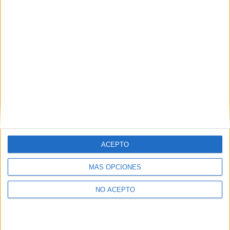
como otros derechos, como se explica en nuestra polítia de
privacidad.
Puedes consultar nuestra política de privacidad completa
aquí
.
¿Quieres ver más titulaciones como ésta?
Dónde estudiar Medicina: Pincha aquí para ver todas las
opciones
¿Necesitas alojamiento universitario en Lleida?
ACEPTO
>> Residencias de estudiantes y colegios mayores en Lleida
MÁS OPCIONES
¿Decidiendo si estudiar esto?
NO ACEPTO
Pídeles información ¡GRATIS!
Mapa