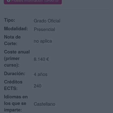
Pídeles información ¡GRATIS!
Tipo:
Grado Oficial
Modalidad:
Presencial
Nota de
no aplica
Corte:
Coste anual
(primer
8.140 €
curso):
Duración:
4 años
Créditos
240
ECTS:
Idiomas en
los que se
Castellano
imparte: