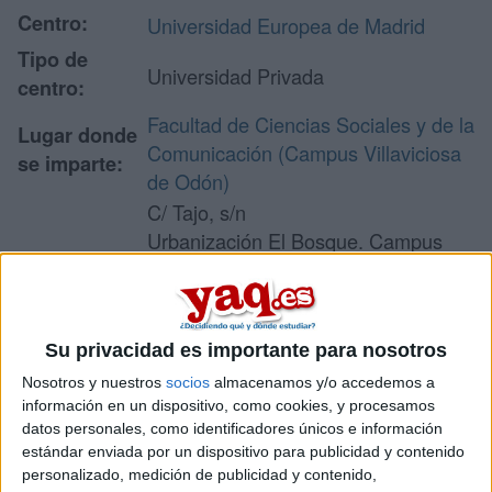
Centro:
Universidad Europea de Madrid
Tipo de
Universidad Privada
centro:
Facultad de Ciencias Sociales y de la
Lugar donde
Comunicación (Campus Villaviciosa
se imparte:
de Odón)
C/ Tajo, s/n
Urbanización El Bosque. Campus
Dirección:
Universitario
28670 Villaviciosa de Odón
Madrid
Su privacidad es importante para nosotros
Nosotros y nuestros
socios
almacenamos y/o accedemos a
información en un dispositivo, como cookies, y procesamos
Recibir más
datos personales, como identificadores únicos e información
información
estándar enviada por un dispositivo para publicidad y contenido
personalizado, medición de publicidad y contenido,