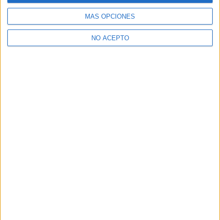
para ver todas las opciones
MÁS OPCIONES
¿Necesitas alojamiento universitario en Madrid?
NO ACEPTO
>> Residencias de estudiantes y colegios mayores en Madrid
¿Decidiendo si estudiar esto?
Pídeles información ¡GRATIS!
Mapa
+
−