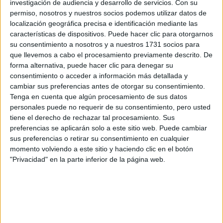
investigación de audiencia y desarrollo de servicios.
Con su
Rellena este formulario con tus datos y un texto con las
permiso, nosotros y nuestros socios podemos utilizar datos de
preguntas que quieres hacer. Al pulsar el botón de enviar,
localización geográfica precisa e identificación mediante las
los datos y la pregunta que has introducido se enviarán
características de dispositivos. Puede hacer clic para otorgarnos
por correo electrónico al centro educativo para que te
su consentimiento a nosotros y a nuestros 1731 socios para
respondan ellos directamente.
que llevemos a cabo el procesamiento previamente descrito. De
Tu nombre:
*
forma alternativa, puede hacer clic para denegar su
consentimiento o acceder a información más detallada y
cambiar sus preferencias antes de otorgar su consentimiento.
Tus apellidos:
*
Tenga en cuenta que algún procesamiento de sus datos
personales puede no requerir de su consentimiento, pero usted
Tu email:
*
tiene el derecho de rechazar tal procesamiento. Sus
preferencias se aplicarán solo a este sitio web. Puede cambiar
sus preferencias o retirar su consentimiento en cualquier
¿Qué quieres preguntar?
*
momento volviendo a este sitio y haciendo clic en el botón
"Privacidad" en la parte inferior de la página web.
Escribe aquí las dudas o preguntas que te gustaría que te
respondieran: plazos de preinscripción, precios, plazas