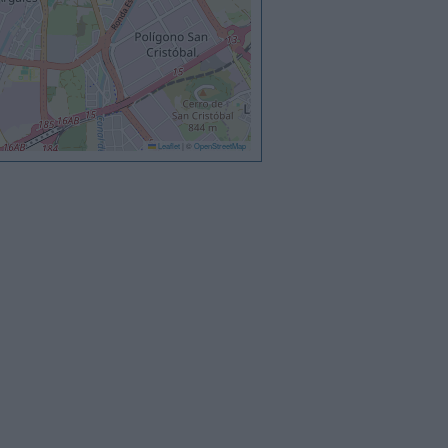
Leaflet
|
©
OpenStreetMap