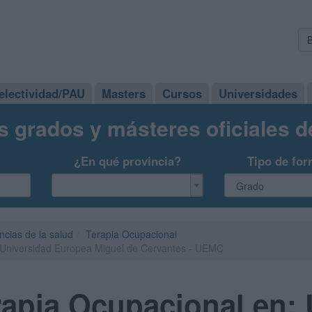
electividad/PAU
Masters
Cursos
Universidades
s grados y másteres oficiales 
¿En qué provincia?
Tipo de for
ncias de la salud
Terapia Ocupacional
 Universidad Europea Miguel de Cervantes - UEMC
apia Ocupacional en: 