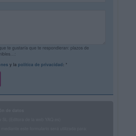
que te gustaría que te respondieran: plazos de
onibles…:
ones
y la
política de privacidad
:
*
ón de datos
SL (Editora de la web YAQ.es)
mediante este formulario será utilizada para: