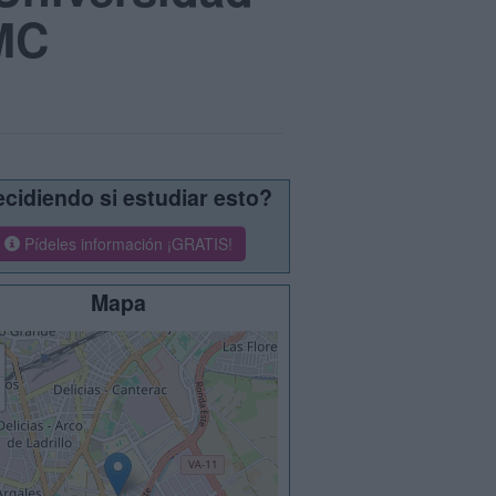
MC
cidiendo si estudiar esto?
Pídeles información ¡GRATIS!
Mapa