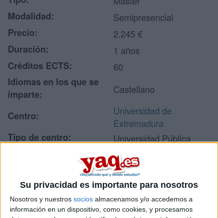
Máster
Modalidad:
Semipresencial
Precio:
2.245 €
Duración:
1 años
Créditos ECTS:
60
Idiomas en los que se
Castellano
imparte:
Universidad de
Centro:
Extremadura
Tipo de centro:
Universidad Pública
Lugar donde se imparte:
Escuela Politécnica
Avenida de la
Universidad, s/n
Su privacidad es importante para nosotros
Dirección:
Campus Universitario
Nosotros y nuestros
socios
almacenamos y/o accedemos a
10003 Cáceres
información en un dispositivo, como cookies, y procesamos