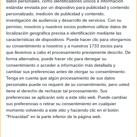
Cáceres
datos personales, como identificadores únicos e información
estándar enviada por un dispositivo para publicidad y contenido
personalizado, medición de publicidad y contenido,
investigación de audiencia y desarrollo de servicios.
Con su
Recibir más
permiso, nosotros y nuestros socios podemos utilizar datos de
localización geográfica precisa e identificación mediante las
información
características de dispositivos. Puede hacer clic para otorgarnos
su consentimiento a nosotros y a nuestros 1733 socios para
Rellena este formulario con tus datos y un texto con las
que llevemos a cabo el procesamiento previamente descrito. De
preguntas que quieres hacer. Al pulsar el botón de enviar,
forma alternativa, puede hacer clic para denegar su
los datos y la pregunta que has introducido se enviarán
consentimiento o acceder a información más detallada y
por correo electrónico al centro educativo para que te
cambiar sus preferencias antes de otorgar su consentimiento.
respondan ellos directamente.
Tenga en cuenta que algún procesamiento de sus datos
personales puede no requerir de su consentimiento, pero usted
Tu nombre:
*
tiene el derecho de rechazar tal procesamiento. Sus
preferencias se aplicarán solo a este sitio web. Puede cambiar
Tus apellidos:
*
sus preferencias o retirar su consentimiento en cualquier
momento volviendo a este sitio y haciendo clic en el botón
"Privacidad" en la parte inferior de la página web.
Tu email:
*
¿Qué quieres preguntar?
*