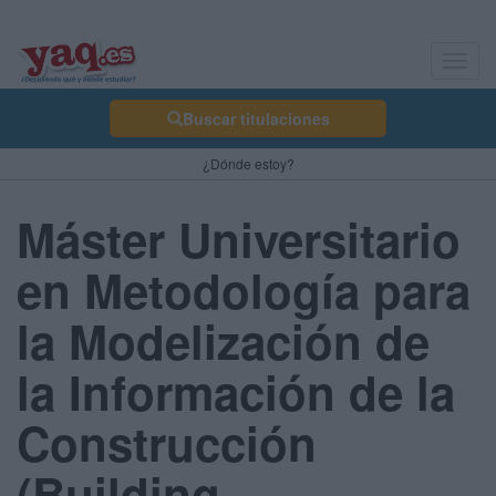
Toggl
navig
Buscar titulaciones
¿Dónde estoy?
Máster Universitario
en Metodología para
la Modelización de
la Información de la
Construcción
(Building