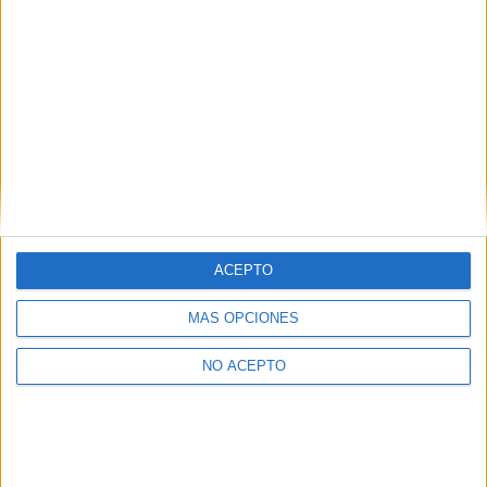
Mapa
+
−
ACEPTO
MÁS OPCIONES
NO ACEPTO
Leaflet
|
©
OpenStreetMap