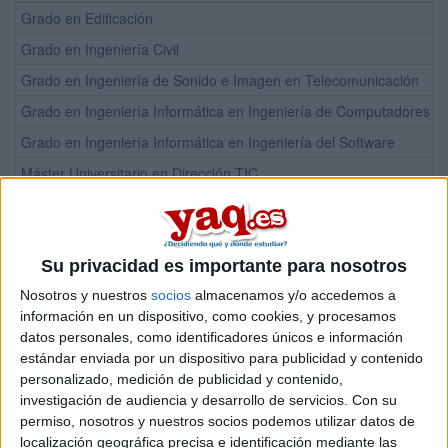
Grado en Edificación
Grado en Ingeniería Civil
Grado en Ingeniería de Sonido e Imagen en Telecomunicación
Grado en Ingeniería Informática en Ingeniería de Computadores
Grado en Ingeniería Informática en Ingeniería del Software
Máster Universitario en Dirección TIC
Máster Universitario en Ingeniería de Caminos, Canales y Puertos
Máster Universitario en Ingeniería de Telecomunicación
Su privacidad es importante para nosotros
Máster Universitario en Ingeniería Informática
Nosotros y nuestros
socios
almacenamos y/o accedemos a
Máster Universitario en Metodología para la Modelización de la Inf
información en un dispositivo, como cookies, y procesamos
datos personales, como identificadores únicos e información
¡Síguenos en Facebook!
estándar enviada por un dispositivo para publicidad y contenido
personalizado, medición de publicidad y contenido,
investigación de audiencia y desarrollo de servicios.
Con su
permiso, nosotros y nuestros socios podemos utilizar datos de
localización geográfica precisa e identificación mediante las