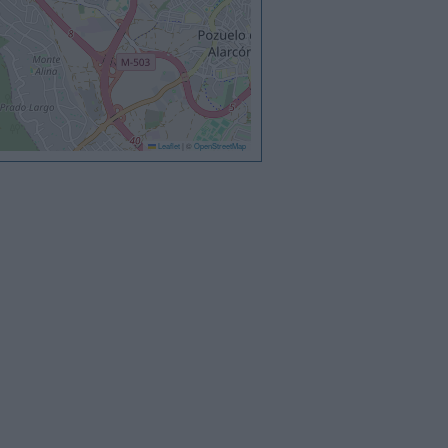
Leaflet
|
©
OpenStreetMap