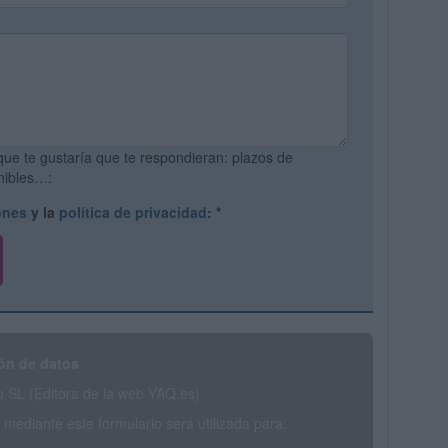
que te gustaría que te respondieran: plazos de
onibles…:
ones
y la
política de privacidad
:
*
ón de datos
SL (Editora de la web YAQ.es)
mediante este formulario será utilizada para: