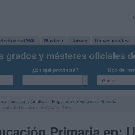
electividad/PAU
Masters
Cursos
Universidades
s grados y másteres oficiales 
¿En qué provincia?
Tipo de for
ncias sociales y jurídicas
Magisterio de Educación Primaria
iversidad Francisco de Vitoria - UFV
cación Primaria en: U