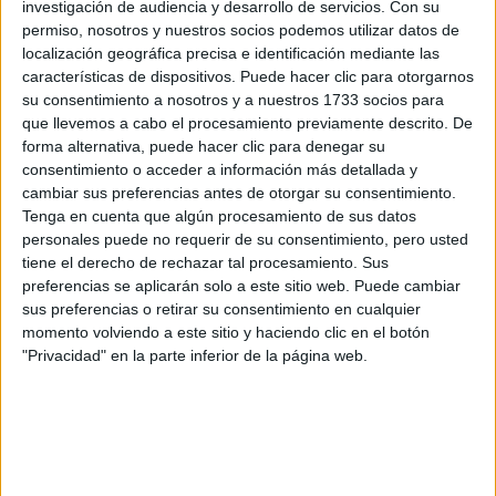
Rellena este formulario con tus datos y un texto con las
investigación de audiencia y desarrollo de servicios.
Con su
preguntas que quieres hacer. Al pulsar el botón de enviar,
permiso, nosotros y nuestros socios podemos utilizar datos de
los datos y la pregunta que has introducido se enviarán
localización geográfica precisa e identificación mediante las
por correo electrónico al centro educativo para que te
características de dispositivos. Puede hacer clic para otorgarnos
respondan ellos directamente.
su consentimiento a nosotros y a nuestros 1733 socios para
Tu nombre:
*
que llevemos a cabo el procesamiento previamente descrito. De
forma alternativa, puede hacer clic para denegar su
consentimiento o acceder a información más detallada y
Tus apellidos:
*
cambiar sus preferencias antes de otorgar su consentimiento.
Tenga en cuenta que algún procesamiento de sus datos
personales puede no requerir de su consentimiento, pero usted
Tu email:
*
tiene el derecho de rechazar tal procesamiento. Sus
preferencias se aplicarán solo a este sitio web. Puede cambiar
¿Qué quieres preguntar?
*
sus preferencias o retirar su consentimiento en cualquier
momento volviendo a este sitio y haciendo clic en el botón
"Privacidad" en la parte inferior de la página web.
Escribe aquí las dudas o preguntas que te gustaría que te
respondieran: plazos de preinscripción, precios, plazas