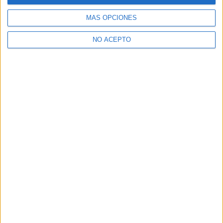
Dónde estudiar Publicidad y Relaciones Públicas: Pincha aquí
para ver todas las opciones
MÁS OPCIONES
¿Necesitas alojamiento universitario en Madrid?
NO ACEPTO
>> Residencias de estudiantes y colegios mayores en Madrid
¿Decidiendo si estudiar esto?
Pídeles información ¡GRATIS!
Mapa
+
−