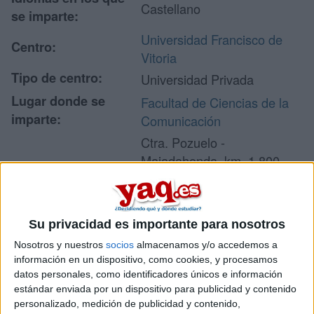
Castellano
se imparte:
Universidad Francisco de
Centro:
Vitoria
Tipo de centro:
Universidad Privada
Lugar donde se
Facultad de Ciencias de la
imparte:
Comunicación
Ctra. Pozuelo -
Majadahonda, km. 1,800
Dirección:
28223 Pozuelo de Alarcón
Madrid
Su privacidad es importante para nosotros
Nosotros y nuestros
socios
almacenamos y/o accedemos a
Recibir más
información en un dispositivo, como cookies, y procesamos
datos personales, como identificadores únicos e información
información
estándar enviada por un dispositivo para publicidad y contenido
personalizado, medición de publicidad y contenido,