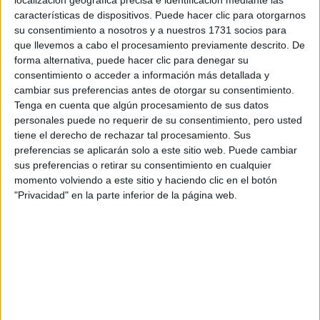
localización geográfica precisa e identificación mediante las
características de dispositivos. Puede hacer clic para otorgarnos
Tus apellidos:
*
su consentimiento a nosotros y a nuestros 1731 socios para
que llevemos a cabo el procesamiento previamente descrito. De
Tu email:
*
forma alternativa, puede hacer clic para denegar su
consentimiento o acceder a información más detallada y
cambiar sus preferencias antes de otorgar su consentimiento.
¿Qué quieres preguntar?
*
Tenga en cuenta que algún procesamiento de sus datos
personales puede no requerir de su consentimiento, pero usted
tiene el derecho de rechazar tal procesamiento. Sus
preferencias se aplicarán solo a este sitio web. Puede cambiar
sus preferencias o retirar su consentimiento en cualquier
momento volviendo a este sitio y haciendo clic en el botón
Escribe aquí las dudas o preguntas que te gustaría que te
"Privacidad" en la parte inferior de la página web.
respondieran: plazos de preinscripción, precios, plazas
disponibles…:
Acepto los
términos y condiciones
y la
política de
privacidad
:
*