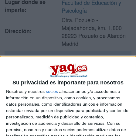
Lugar donde se
Facultad de Educación y
imparte:
Psicología
Ctra. Pozuelo -
Majadahonda, km. 1,800
Dirección:
28223 Pozuelo de Alarcón
Madrid
Recibir más
información
Su privacidad es importante para nosotros
Nosotros y nuestros
socios
almacenamos y/o accedemos a
Rellena este formulario con tus datos y un texto con las
información en un dispositivo, como cookies, y procesamos
preguntas que quieres hacer. Al pulsar el botón de enviar,
datos personales, como identificadores únicos e información
los datos y la pregunta que has introducido se enviarán
estándar enviada por un dispositivo para publicidad y contenido
por correo electrónico al centro educativo para que te
personalizado, medición de publicidad y contenido,
respondan ellos directamente.
investigación de audiencia y desarrollo de servicios.
Con su
Tu nombre:
*
permiso, nosotros y nuestros socios podemos utilizar datos de