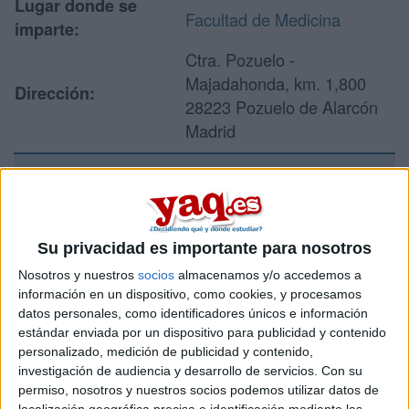
Lugar donde se
Facultad de Medicina
imparte:
Ctra. Pozuelo -
Majadahonda, km. 1,800
Dirección:
28223 Pozuelo de Alarcón
Madrid
Recibir más
información
Su privacidad es importante para nosotros
Nosotros y nuestros
socios
almacenamos y/o accedemos a
Rellena este formulario con tus datos y un texto con las
información en un dispositivo, como cookies, y procesamos
preguntas que quieres hacer. Al pulsar el botón de enviar,
datos personales, como identificadores únicos e información
los datos y la pregunta que has introducido se enviarán
estándar enviada por un dispositivo para publicidad y contenido
por correo electrónico al centro educativo para que te
personalizado, medición de publicidad y contenido,
respondan ellos directamente.
investigación de audiencia y desarrollo de servicios.
Con su
Tu nombre:
*
permiso, nosotros y nuestros socios podemos utilizar datos de