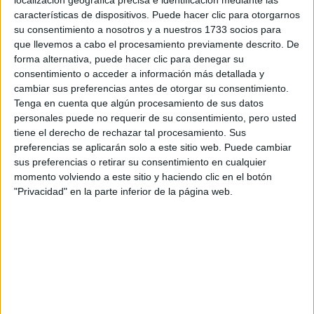
localización geográfica precisa e identificación mediante las
características de dispositivos. Puede hacer clic para otorgarnos
Tus apellidos:
*
su consentimiento a nosotros y a nuestros 1733 socios para
que llevemos a cabo el procesamiento previamente descrito. De
Tu email:
*
forma alternativa, puede hacer clic para denegar su
consentimiento o acceder a información más detallada y
cambiar sus preferencias antes de otorgar su consentimiento.
¿Qué quieres preguntar?
*
Tenga en cuenta que algún procesamiento de sus datos
personales puede no requerir de su consentimiento, pero usted
tiene el derecho de rechazar tal procesamiento. Sus
preferencias se aplicarán solo a este sitio web. Puede cambiar
sus preferencias o retirar su consentimiento en cualquier
momento volviendo a este sitio y haciendo clic en el botón
Escribe aquí las dudas o preguntas que te gustaría que te
"Privacidad" en la parte inferior de la página web.
respondieran: plazos de preinscripción, precios, plazas
disponibles…:
Acepto los
términos y condiciones
y la
política de
privacidad
:
*