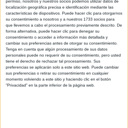
respondan ellos directamente.
permiso, nosotros y nuestros socios podemos utilizar datos de
localización geográfica precisa e identificación mediante las
Tu nombre:
*
características de dispositivos. Puede hacer clic para otorgarnos
su consentimiento a nosotros y a nuestros 1733 socios para
Tus apellidos:
*
que llevemos a cabo el procesamiento previamente descrito. De
forma alternativa, puede hacer clic para denegar su
consentimiento o acceder a información más detallada y
Tu email:
*
cambiar sus preferencias antes de otorgar su consentimiento.
Tenga en cuenta que algún procesamiento de sus datos
personales puede no requerir de su consentimiento, pero usted
¿Qué quieres preguntar?
*
tiene el derecho de rechazar tal procesamiento. Sus
preferencias se aplicarán solo a este sitio web. Puede cambiar
sus preferencias o retirar su consentimiento en cualquier
momento volviendo a este sitio y haciendo clic en el botón
"Privacidad" en la parte inferior de la página web.
Escribe aquí las dudas o preguntas que te gustaría que te
respondieran: plazos de preinscripción, precios, plazas
disponibles…:
Acepto los
términos y condiciones
y la
política de
privacidad
:
*