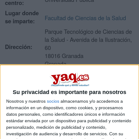
centro:
Lugar donde
Facultad de Ciencias de la Salud
se imparte:
Parque Tecnológico de Ciencias de
la Salud - Avenida de la Ilustración,
Dirección:
60
18016 Granada
Granada
Recibir más
Su privacidad es importante para nosotros
información
Nosotros y nuestros
socios
almacenamos y/o accedemos a
información en un dispositivo, como cookies, y procesamos
datos personales, como identificadores únicos e información
Rellena este formulario con tus datos y un texto con las
estándar enviada por un dispositivo para publicidad y contenido
preguntas que quieres hacer. Al pulsar el botón de enviar,
personalizado, medición de publicidad y contenido,
los datos y la pregunta que has introducido se enviarán
por correo electrónico al centro educativo para que te
investigación de audiencia y desarrollo de servicios.
Con su