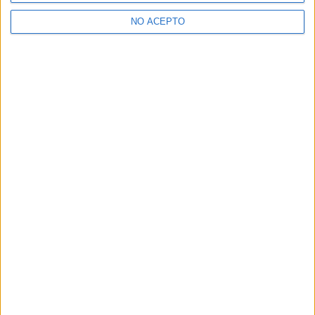
>> Residencias de estudiantes y colegios mayores en Granada
NO ACEPTO
¿Decidiendo si estudiar esto?
Pídeles información ¡GRATIS!
Mapa
+
−