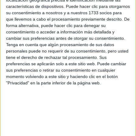
localización geográfica precisa e identificación mediante las
Tus apellidos:
*
características de dispositivos. Puede hacer clic para otorgarnos
su consentimiento a nosotros y a nuestros 1733 socios para
Tu email:
*
que llevemos a cabo el procesamiento previamente descrito. De
forma alternativa, puede hacer clic para denegar su
consentimiento o acceder a información más detallada y
¿Qué quieres preguntar?
*
cambiar sus preferencias antes de otorgar su consentimiento.
Tenga en cuenta que algún procesamiento de sus datos
personales puede no requerir de su consentimiento, pero usted
tiene el derecho de rechazar tal procesamiento. Sus
preferencias se aplicarán solo a este sitio web. Puede cambiar
sus preferencias o retirar su consentimiento en cualquier
Escribe aquí las dudas o preguntas que te gustaría que te
momento volviendo a este sitio y haciendo clic en el botón
respondieran: plazos de preinscripción, precios, plazas
"Privacidad" en la parte inferior de la página web.
disponibles…:
Acepto los
términos y condiciones
y la
política de
privacidad
:
*