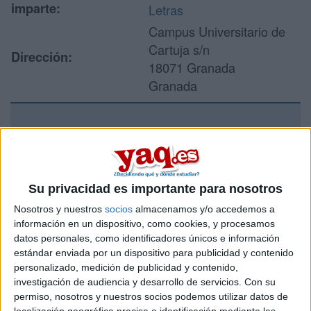
imparte:
Letras
Campus Universitario de
Cartuja s/n
Dirección:
18071 Granada
Granada
Recibir más
información
Su privacidad es importante para nosotros
Rellena este formulario con tus datos y un texto con las
Nosotros y nuestros
socios
almacenamos y/o accedemos a
preguntas que quieres hacer. Al pulsar el botón de enviar,
información en un dispositivo, como cookies, y procesamos
los datos y la pregunta que has introducido se enviarán
datos personales, como identificadores únicos e información
por correo electrónico al centro educativo para que te
estándar enviada por un dispositivo para publicidad y contenido
respondan ellos directamente.
personalizado, medición de publicidad y contenido,
Tu nombre:
*
investigación de audiencia y desarrollo de servicios.
Con su
permiso, nosotros y nuestros socios podemos utilizar datos de