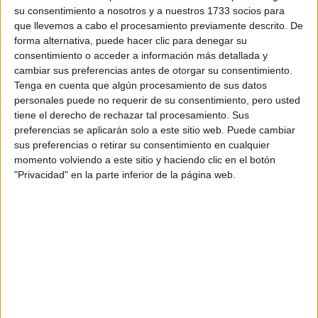
su consentimiento a nosotros y a nuestros 1733 socios para
¿Qué quieres preguntar?
*
que llevemos a cabo el procesamiento previamente descrito. De
forma alternativa, puede hacer clic para denegar su
consentimiento o acceder a información más detallada y
cambiar sus preferencias antes de otorgar su consentimiento.
Tenga en cuenta que algún procesamiento de sus datos
personales puede no requerir de su consentimiento, pero usted
Escribe aquí las dudas o preguntas que te gustaría que te
tiene el derecho de rechazar tal procesamiento. Sus
respondieran: plazos de preinscripción, precios, plazas
preferencias se aplicarán solo a este sitio web. Puede cambiar
disponibles…:
sus preferencias o retirar su consentimiento en cualquier
momento volviendo a este sitio y haciendo clic en el botón
Acepto los
términos y condiciones
y la
política de
"Privacidad" en la parte inferior de la página web.
privacidad
:
*
Información básica sobre protección de datos
Responsable:
Compás Mediterráneo SL (Editora de la