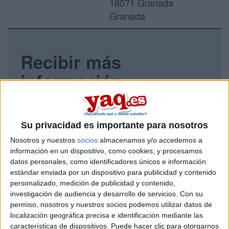
18071 Granada
Granada
Recibir más
información
Rellena este formulario con tus datos y un texto con las
preguntas que quieres hacer. Al pulsar el botón de enviar,
los datos y la pregunta que has introducido se enviarán
Su privacidad es importante para nosotros
por correo electrónico al centro educativo para que te
Nosotros y nuestros
socios
almacenamos y/o accedemos a
respondan ellos directamente.
información en un dispositivo, como cookies, y procesamos
Tu nombre:
*
datos personales, como identificadores únicos e información
estándar enviada por un dispositivo para publicidad y contenido
personalizado, medición de publicidad y contenido,
Tus apellidos:
*
investigación de audiencia y desarrollo de servicios.
Con su
permiso, nosotros y nuestros socios podemos utilizar datos de
Tu email:
*
localización geográfica precisa e identificación mediante las
características de dispositivos. Puede hacer clic para otorgarnos