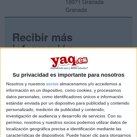
18071 Granada
Granada
Recibir más
información
Rellena este formulario con tus datos y un texto con las
preguntas que quieres hacer. Al pulsar el botón de enviar,
los datos y la pregunta que has introducido se enviarán
Su privacidad es importante para nosotros
por correo electrónico al centro educativo para que te
Nosotros y nuestros
socios
almacenamos y/o accedemos a
respondan ellos directamente.
información en un dispositivo, como cookies, y procesamos
Tu nombre:
*
datos personales, como identificadores únicos e información
estándar enviada por un dispositivo para publicidad y contenido
personalizado, medición de publicidad y contenido,
Tus apellidos:
*
investigación de audiencia y desarrollo de servicios.
Con su
permiso, nosotros y nuestros socios podemos utilizar datos de
Tu email:
*
localización geográfica precisa e identificación mediante las
características de dispositivos. Puede hacer clic para otorgarnos