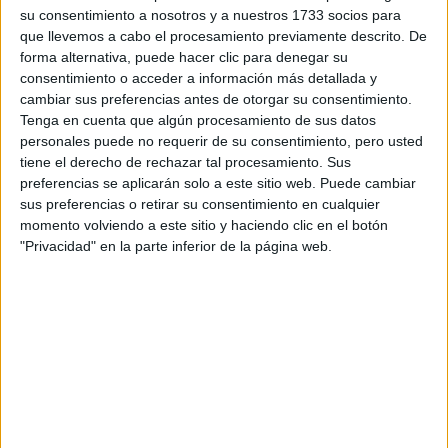
su consentimiento a nosotros y a nuestros 1733 socios para
¿Qué quieres preguntar?
*
que llevemos a cabo el procesamiento previamente descrito. De
forma alternativa, puede hacer clic para denegar su
consentimiento o acceder a información más detallada y
cambiar sus preferencias antes de otorgar su consentimiento.
Tenga en cuenta que algún procesamiento de sus datos
personales puede no requerir de su consentimiento, pero usted
Escribe aquí las dudas o preguntas que te gustaría que te
tiene el derecho de rechazar tal procesamiento. Sus
respondieran: plazos de preinscripción, precios, plazas
preferencias se aplicarán solo a este sitio web. Puede cambiar
disponibles…:
sus preferencias o retirar su consentimiento en cualquier
momento volviendo a este sitio y haciendo clic en el botón
Acepto los
términos y condiciones
y la
política de
"Privacidad" en la parte inferior de la página web.
privacidad
:
*
Información básica sobre protección de datos
Responsable:
Compás Mediterráneo SL (Editora de la