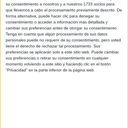
su consentimiento a nosotros y a nuestros 1733 socios para
¿Qué quieres preguntar?
*
que llevemos a cabo el procesamiento previamente descrito. De
forma alternativa, puede hacer clic para denegar su
consentimiento o acceder a información más detallada y
cambiar sus preferencias antes de otorgar su consentimiento.
Tenga en cuenta que algún procesamiento de sus datos
personales puede no requerir de su consentimiento, pero usted
tiene el derecho de rechazar tal procesamiento. Sus
Escribe aquí las dudas o preguntas que te gustaría que te
preferencias se aplicarán solo a este sitio web. Puede cambiar
respondieran: plazos de preinscripción, precios, plazas
sus preferencias o retirar su consentimiento en cualquier
disponibles…:
momento volviendo a este sitio y haciendo clic en el botón
Acepto los
términos y condiciones
y la
política de
"Privacidad" en la parte inferior de la página web.
privacidad
:
*
Información básica sobre protección de datos
Responsable:
Compás Mediterráneo SL (Editora de la