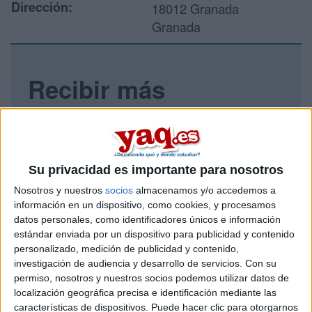
Dirección:
18012 Granada
Granada
Recibir más
información
Rellena este formulario con tus datos y un texto con las
preguntas que quieres hacer. Al pulsar el botón de enviar,
Su privacidad es importante para nosotros
los datos y la pregunta que has introducido se enviarán
por correo electrónico al centro educativo para que te
Nosotros y nuestros
socios
almacenamos y/o accedemos a
respondan ellos directamente.
información en un dispositivo, como cookies, y procesamos
Tu nombre:
*
datos personales, como identificadores únicos e información
estándar enviada por un dispositivo para publicidad y contenido
personalizado, medición de publicidad y contenido,
Tus apellidos:
*
investigación de audiencia y desarrollo de servicios.
Con su
permiso, nosotros y nuestros socios podemos utilizar datos de
localización geográfica precisa e identificación mediante las
Tu email:
*
características de dispositivos. Puede hacer clic para otorgarnos