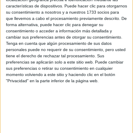
Tus apellidos:
*
características de dispositivos. Puede hacer clic para otorgarnos
su consentimiento a nosotros y a nuestros 1733 socios para
que llevemos a cabo el procesamiento previamente descrito. De
Tu email:
*
forma alternativa, puede hacer clic para denegar su
consentimiento o acceder a información más detallada y
¿Qué quieres preguntar?
*
cambiar sus preferencias antes de otorgar su consentimiento.
Tenga en cuenta que algún procesamiento de sus datos
personales puede no requerir de su consentimiento, pero usted
tiene el derecho de rechazar tal procesamiento. Sus
preferencias se aplicarán solo a este sitio web. Puede cambiar
sus preferencias o retirar su consentimiento en cualquier
momento volviendo a este sitio y haciendo clic en el botón
Escribe aquí las dudas o preguntas que te gustaría que te
"Privacidad" en la parte inferior de la página web.
respondieran: plazos de preinscripción, precios, plazas
disponibles…:
Acepto los
términos y condiciones
y la
política de
privacidad
:
*