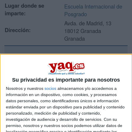
Lugar donde se
Escuela Internacional de
imparte:
Posgrado
Avda. de Madrid, 13
Dirección:
18012 Granada
Granada
Recibir más
información
Su privacidad es importante para nosotros
Rellena este formulario con tus datos y un texto con las
Nosotros y nuestros
socios
almacenamos y/o accedemos a
preguntas que quieres hacer. Al pulsar el botón de enviar,
información en un dispositivo, como cookies, y procesamos
los datos y la pregunta que has introducido se enviarán
datos personales, como identificadores únicos e información
por correo electrónico al centro educativo para que te
estándar enviada por un dispositivo para publicidad y contenido
respondan ellos directamente.
personalizado, medición de publicidad y contenido,
Tu nombre:
*
investigación de audiencia y desarrollo de servicios.
Con su
permiso, nosotros y nuestros socios podemos utilizar datos de
localización geográfica precisa e identificación mediante las