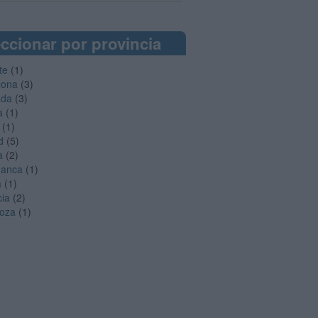
ccionar por provincia
te
(1)
lona
(3)
ada
(3)
a
(1)
(1)
d
(5)
a
(2)
manca
(1)
a
(1)
cia
(2)
oza
(1)