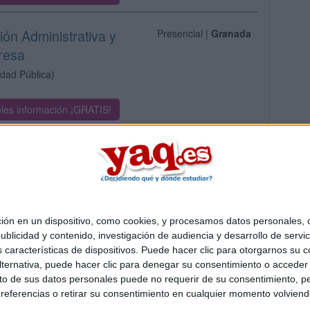
ión Administrativa y
Presencial |
Granada
resa
idad Pública)
les información ¡GRATIS!
 en un dispositivo, como cookies, y procesamos datos personales, co
Quiénes somos
|
Contactar
|
Anúnciate
blicidad y contenido, investigación de audiencia y desarrollo de servic
o legal
|
Politica de privacidad
|
Condiciones generales
|
Política de co
as características de dispositivos. Puede hacer clic para otorgarnos su
s Mediterráneo S.L.
- Diego de León 47 - 28006 Madrid [ESPAÑA] - T
ternativa, puede hacer clic para denegar su consentimiento o acceder
 de sus datos personales puede no requerir de su consentimiento, per
referencias o retirar su consentimiento en cualquier momento volviendo 