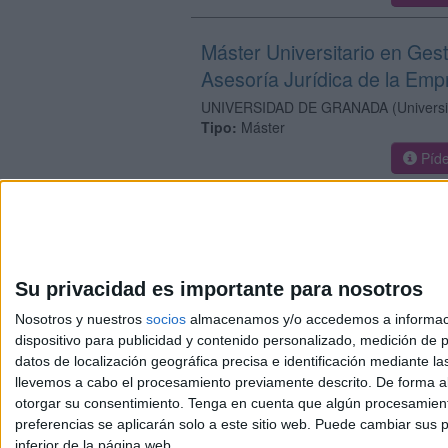
Máster Universitario en Gest
Asesoría Jurídica de la Emp
UNIVERSIDAD DE GRANADA
(Univers
Tipo:
Máster
Píde
Su privacidad es importante para nosotros
Nosotros y nuestros
socios
almacenamos y/o accedemos a información
dispositivo para publicidad y contenido personalizado, medición de pu
Avis
datos de localización geográfica precisa e identificación mediante l
© 2003-2026
Compá
llevemos a cabo el procesamiento previamente descrito. De forma al
otorgar su consentimiento.
Tenga en cuenta que algún procesamiento
preferencias se aplicarán solo a este sitio web. Puede cambiar sus p
inferior de la página web.