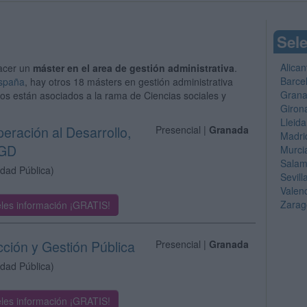
Sele
Alican
acer un
máster en el area de gestión administrativa
.
Barce
España
, hay otros 18 másters en gestión administrativa
Gran
ios están asociados a la rama de Ciencias sociales y
Giron
Lleida
eración al Desarrollo,
Presencial |
Granada
Madri
NGD
Murci
Sala
idad Pública)
Sevill
Valen
Zarag
les información ¡GRATIS!
cción y Gestión Pública
Presencial |
Granada
idad Pública)
les información ¡GRATIS!