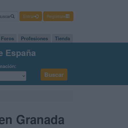
Buscar
Entrar
Regístrate
Foros
Profesiones
Tienda
de España
mación:
 en Granada