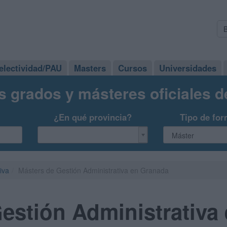
electividad/PAU
Masters
Cursos
Universidades
s grados y másteres oficiales 
¿En qué provincia?
Tipo de for
iva
Másters de Gestión Administrativa en Granada
estión Administrativa