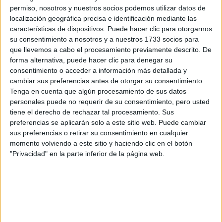
los datos y la pregunta que has introducido se enviarán
permiso, nosotros y nuestros socios podemos utilizar datos de
por correo electrónico al centro educativo para que te
localización geográfica precisa e identificación mediante las
respondan ellos directamente.
características de dispositivos. Puede hacer clic para otorgarnos
Tu nombre:
*
su consentimiento a nosotros y a nuestros 1733 socios para
que llevemos a cabo el procesamiento previamente descrito. De
forma alternativa, puede hacer clic para denegar su
Tus apellidos:
*
consentimiento o acceder a información más detallada y
cambiar sus preferencias antes de otorgar su consentimiento.
Tu email:
*
Tenga en cuenta que algún procesamiento de sus datos
personales puede no requerir de su consentimiento, pero usted
tiene el derecho de rechazar tal procesamiento. Sus
¿Qué quieres preguntar?
*
preferencias se aplicarán solo a este sitio web. Puede cambiar
sus preferencias o retirar su consentimiento en cualquier
momento volviendo a este sitio y haciendo clic en el botón
"Privacidad" en la parte inferior de la página web.
Escribe aquí las dudas o preguntas que te gustaría que te
respondieran: plazos de preinscripción, precios, plazas
disponibles…: