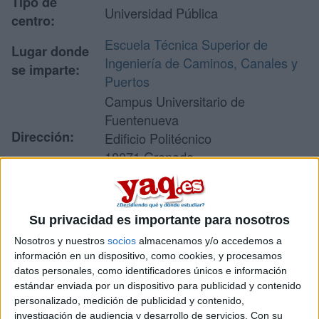
Tipo de
Universidad Pública
centro:
Escuela Técnica Superior de
Lugar donde
Ingeniería de Caminos, Canales y
se imparte:
Puertos
Campus Universitario de
Fuentenueva
Dirección:
Edificio Politécnico
18071 Granada
Granada
Su privacidad es importante para nosotros
Recibir más
Nosotros y nuestros
socios
almacenamos y/o accedemos a
información
información en un dispositivo, como cookies, y procesamos
datos personales, como identificadores únicos e información
estándar enviada por un dispositivo para publicidad y contenido
Rellena este formulario con tus datos y un texto con las
personalizado, medición de publicidad y contenido,
preguntas que quieres hacer. Al pulsar el botón de enviar,
investigación de audiencia y desarrollo de servicios.
Con su