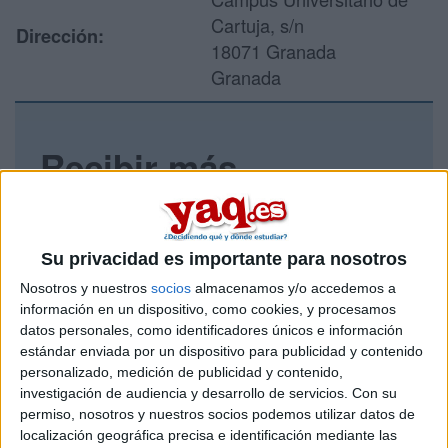
Cartuja, s/n
Dirección:
18071 Granada
Granada
Recibir más
información
Rellena este formulario con tus datos y un texto con las
Su privacidad es importante para nosotros
preguntas que quieres hacer. Al pulsar el botón de enviar,
los datos y la pregunta que has introducido se enviarán
Nosotros y nuestros
socios
almacenamos y/o accedemos a
por correo electrónico al centro educativo para que te
información en un dispositivo, como cookies, y procesamos
respondan ellos directamente.
datos personales, como identificadores únicos e información
estándar enviada por un dispositivo para publicidad y contenido
Tu nombre:
*
personalizado, medición de publicidad y contenido,
investigación de audiencia y desarrollo de servicios.
Con su
Tus apellidos:
*
permiso, nosotros y nuestros socios podemos utilizar datos de
localización geográfica precisa e identificación mediante las