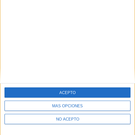
Derechos:
Acceder, rectificar y suprimir los datos, así
como otros derechos, como se explica en nuestra polítia de
privacidad.
Puedes consultar nuestra política de privacidad completa
aquí
.
¿Quieres ver más titulaciones como ésta?
Dónde estudiar Magisterio de Educación Primaria: Pincha aquí
para ver todas las opciones
¿Necesitas alojamiento universitario en
Granada?
ACEPTO
>> Residencias de estudiantes y colegios mayores en Granada
MÁS OPCIONES
¿Decidiendo si estudiar esto?
NO ACEPTO
Pídeles información ¡GRATIS!