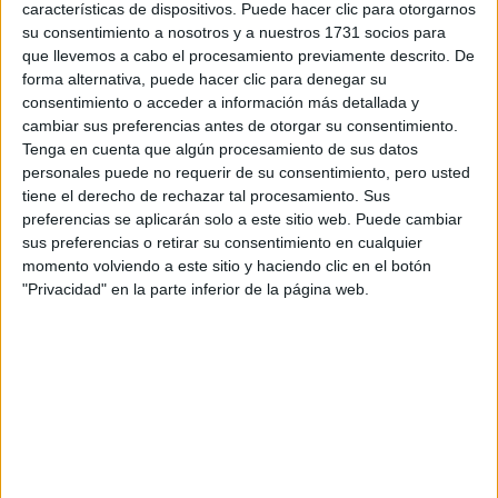
características de dispositivos. Puede hacer clic para otorgarnos
Tu email:
*
su consentimiento a nosotros y a nuestros 1731 socios para
que llevemos a cabo el procesamiento previamente descrito. De
¿Qué quieres preguntar?
*
forma alternativa, puede hacer clic para denegar su
consentimiento o acceder a información más detallada y
cambiar sus preferencias antes de otorgar su consentimiento.
Tenga en cuenta que algún procesamiento de sus datos
personales puede no requerir de su consentimiento, pero usted
tiene el derecho de rechazar tal procesamiento. Sus
preferencias se aplicarán solo a este sitio web. Puede cambiar
Escribe aquí las dudas o preguntas que te gustaría que te
sus preferencias o retirar su consentimiento en cualquier
respondieran: plazos de preinscripción, precios, plazas
momento volviendo a este sitio y haciendo clic en el botón
disponibles…:
"Privacidad" en la parte inferior de la página web.
Acepto los
términos y condiciones
y la
política de
privacidad
:
*