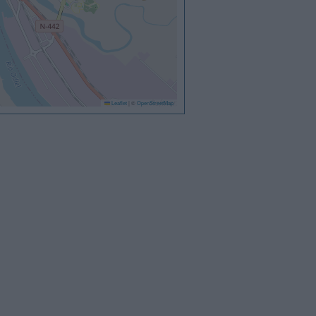
Leaflet
|
©
OpenStreetMap