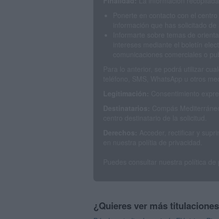
Finalidad:
La información recopilada 
Ponerte en contacto con el centro
información que has solicitado de 
Informarte sobre temas de orienta
intereses mediante el boletín elec
comunicaciones comerciales o publ
Para lo anterior, se podrá utilizar c
teléfono, SMS, WhatsApp u otros med
Legitimación:
Consentimiento expres
Destinatarios:
Compás Mediterráneo 
centro destinatario de la solicitud.
Derechos:
Acceder, rectificar y sup
en nuestra polítia de privacidad.
Puedes consultar nuestra política de
¿Quieres ver más titulacione