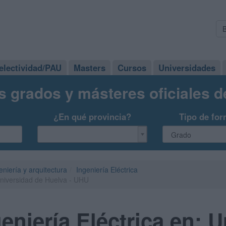
electividad/PAU
Masters
Cursos
Universidades
s grados y másteres oficiales 
¿En qué provincia?
Tipo de for
eniería y arquitectura
Ingeniería Eléctrica
Universidad de Huelva - UHU
eniería Eléctrica en: 