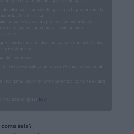
mediante este formulario será utilizada para:
 educativo correspondiente, para que te proporcione la
acuerdo a tus intereses.
ción educativa y mejora personal de acuerdo a tus
trónico de yaq.es, que puede incluir también
icitarias.
ualquier medio de comunicación, como correo electrónico,
ios electrónicos.
o del interesado.
SL (empresa editora de la web YAQ.es), así como el
rimir los datos, así como otros derechos, como se explica
 privacidad completa
aquí
.
s como ésta?