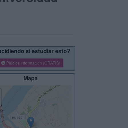
cidiendo si estudiar esto?
Pídeles información ¡GRATIS!
Mapa