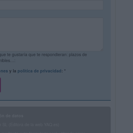
que te gustaría que te respondieran: plazos de
onibles…:
ones
y la
política de privacidad
:
*
ón de datos
SL (Editora de la web YAQ.es)