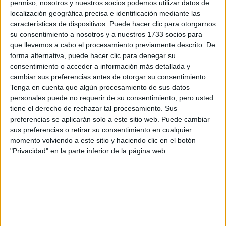
permiso, nosotros y nuestros socios podemos utilizar datos de
respondan ellos directamente.
localización geográfica precisa e identificación mediante las
Tu nombre:
*
características de dispositivos. Puede hacer clic para otorgarnos
su consentimiento a nosotros y a nuestros 1733 socios para
que llevemos a cabo el procesamiento previamente descrito. De
Tus apellidos:
*
forma alternativa, puede hacer clic para denegar su
consentimiento o acceder a información más detallada y
Tu email:
*
cambiar sus preferencias antes de otorgar su consentimiento.
Tenga en cuenta que algún procesamiento de sus datos
personales puede no requerir de su consentimiento, pero usted
¿Qué quieres preguntar?
*
tiene el derecho de rechazar tal procesamiento. Sus
preferencias se aplicarán solo a este sitio web. Puede cambiar
sus preferencias o retirar su consentimiento en cualquier
momento volviendo a este sitio y haciendo clic en el botón
"Privacidad" en la parte inferior de la página web.
Escribe aquí las dudas o preguntas que te gustaría que te
respondieran: plazos de preinscripción, precios, plazas
disponibles…:
Acepto los
términos y condiciones
y la
política de
privacidad
:
*