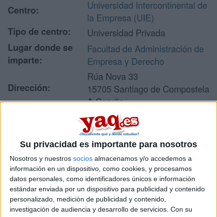
Universidad Intercontinental de
Centro:
la Empresa (UIE)
Tipo de centro:
Universidad Privada
Lugar donde se
Facultad de Administración de
imparte:
Empresa y Derecho
Rúa Nova 33
Dirección:
15705 Santiago de Compostela
A Coruña
Recibir más
Su privacidad es importante para nosotros
información
Nosotros y nuestros
socios
almacenamos y/o accedemos a
información en un dispositivo, como cookies, y procesamos
datos personales, como identificadores únicos e información
Rellena este formulario con tus datos y un texto con las
estándar enviada por un dispositivo para publicidad y contenido
preguntas que quieres hacer. Al pulsar el botón de enviar,
personalizado, medición de publicidad y contenido,
los datos y la pregunta que has introducido se enviarán
investigación de audiencia y desarrollo de servicios.
Con su
por correo electrónico al centro educativo para que te