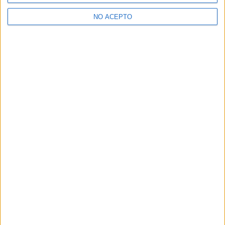
>> Residencias de estudiantes y colegios mayores en A Coruña
NO ACEPTO
¿Decidiendo si estudiar esto?
Pídeles información ¡GRATIS!
Mapa
+
−