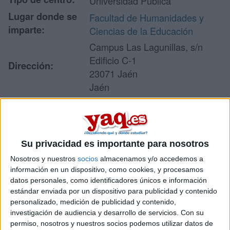
Universidad Pública
Lugar donde se
Facultad de Humanidades y
imparte:
Ciencias de la Educación
Campus Las Lagunillas, s/n
Edificio C-1
Dirección:
23071 Jaén
Jaén
Recibir más
Su privacidad es importante para nosotros
información
Nosotros y nuestros
socios
almacenamos y/o accedemos a
información en un dispositivo, como cookies, y procesamos
Rellena este formulario con tus datos y un texto con las
datos personales, como identificadores únicos e información
preguntas que quieres hacer. Al pulsar el botón de enviar,
estándar enviada por un dispositivo para publicidad y contenido
los datos y la pregunta que has introducido se enviarán
personalizado, medición de publicidad y contenido,
por correo electrónico al centro educativo para que te
respondan ellos directamente.
investigación de audiencia y desarrollo de servicios.
Con su
permiso, nosotros y nuestros socios podemos utilizar datos de
Tu nombre:
*