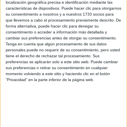
localización geográfica precisa e identificación mediante las
características de dispositivos. Puede hacer clic para otorgarnos
Tus apellidos:
*
su consentimiento a nosotros y a nuestros 1733 socios para
que llevemos a cabo el procesamiento previamente descrito. De
forma alternativa, puede hacer clic para denegar su
Tu email:
*
consentimiento o acceder a información más detallada y
cambiar sus preferencias antes de otorgar su consentimiento.
Tenga en cuenta que algún procesamiento de sus datos
¿Qué quieres preguntar?
*
personales puede no requerir de su consentimiento, pero usted
tiene el derecho de rechazar tal procesamiento. Sus
preferencias se aplicarán solo a este sitio web. Puede cambiar
sus preferencias o retirar su consentimiento en cualquier
momento volviendo a este sitio y haciendo clic en el botón
"Privacidad" en la parte inferior de la página web.
Escribe aquí las dudas o preguntas que te gustaría que te
respondieran: plazos de preinscripción, precios, plazas
disponibles…:
Acepto los
términos y condiciones
y la
política de
privacidad
:
*