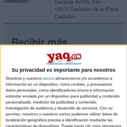
Dirección:
Campus del Riu Sec
12071 Castellón de la Plana
Castellón
Recibir más
información
Rellena este formulario con tus datos y un texto con las
preguntas que quieres hacer. Al pulsar el botón de enviar,
Su privacidad es importante para nosotros
los datos y la pregunta que has introducido se enviarán
Nosotros y nuestros
socios
almacenamos y/o accedemos a
por correo electrónico al centro educativo para que te
información en un dispositivo, como cookies, y procesamos
respondan ellos directamente.
datos personales, como identificadores únicos e información
Tu nombre:
*
estándar enviada por un dispositivo para publicidad y contenido
personalizado, medición de publicidad y contenido,
investigación de audiencia y desarrollo de servicios.
Con su
Tus apellidos:
*
permiso, nosotros y nuestros socios podemos utilizar datos de
localización geográfica precisa e identificación mediante las
Tu email:
*
características de dispositivos. Puede hacer clic para otorgarnos