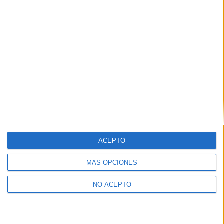
como otros derechos, como se explica en nuestra polítia de
privacidad.
Puedes consultar nuestra política de privacidad completa
aquí
.
¿Quieres ver más titulaciones como ésta?
Dónde estudiar Turismo: Pincha aquí para ver todas las opciones
¿Necesitas alojamiento universitario en
Castellón?
ACEPTO
>> Residencias de estudiantes y colegios mayores en Castellón
MÁS OPCIONES
¿Decidiendo si estudiar esto?
NO ACEPTO
Pídeles información ¡GRATIS!
Mapa