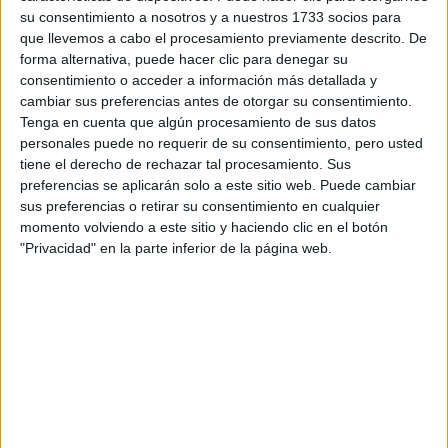
su consentimiento a nosotros y a nuestros 1733 socios para
que llevemos a cabo el procesamiento previamente descrito. De
¿Qué quieres preguntar?
*
forma alternativa, puede hacer clic para denegar su
consentimiento o acceder a información más detallada y
cambiar sus preferencias antes de otorgar su consentimiento.
Tenga en cuenta que algún procesamiento de sus datos
personales puede no requerir de su consentimiento, pero usted
tiene el derecho de rechazar tal procesamiento. Sus
preferencias se aplicarán solo a este sitio web. Puede cambiar
Escribe aquí las dudas o preguntas que te gustaría que te
respondieran: plazos de preinscripción, precios, plazas
sus preferencias o retirar su consentimiento en cualquier
disponibles…:
momento volviendo a este sitio y haciendo clic en el botón
"Privacidad" en la parte inferior de la página web.
Acepto los
términos y condiciones
y la
política de
privacidad
:
*
Información básica sobre protección de datos