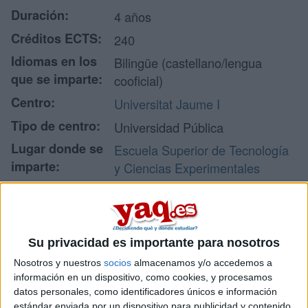
Duración:
4 años
Créditos ECTS:
240
Idiomas en los
Bilingüe (castellano/lengua
que se imparte:
cooficial)
Centro:
Universitat Jaume I
Tipo de centro:
Universidad Pública
Lugar donde se
Escuela Superior de Tecnología
imparte:
y Ciencias Experimentales
Avda. Vicente Sos Baynat, s/n
Campus del Riu Sec
Dirección:
12071 Castellón de la Plana
Castellón
Su privacidad es importante para nosotros
Nosotros y nuestros
socios
almacenamos y/o accedemos a
información en un dispositivo, como cookies, y procesamos
datos personales, como identificadores únicos e información
Recibir más
estándar enviada por un dispositivo para publicidad y contenido