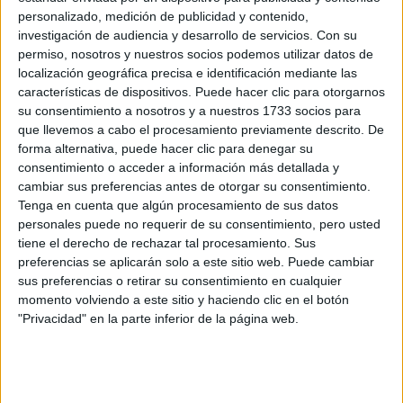
información
personalizado, medición de publicidad y contenido,
investigación de audiencia y desarrollo de servicios.
Con su
permiso, nosotros y nuestros socios podemos utilizar datos de
Rellena este formulario con tus datos y un texto con las
localización geográfica precisa e identificación mediante las
preguntas que quieres hacer. Al pulsar el botón de enviar,
características de dispositivos. Puede hacer clic para otorgarnos
los datos y la pregunta que has introducido se enviarán
su consentimiento a nosotros y a nuestros 1733 socios para
por correo electrónico al centro educativo para que te
que llevemos a cabo el procesamiento previamente descrito. De
respondan ellos directamente.
forma alternativa, puede hacer clic para denegar su
Tu nombre:
*
consentimiento o acceder a información más detallada y
cambiar sus preferencias antes de otorgar su consentimiento.
Tenga en cuenta que algún procesamiento de sus datos
Tus apellidos:
*
personales puede no requerir de su consentimiento, pero usted
tiene el derecho de rechazar tal procesamiento. Sus
Tu email:
*
preferencias se aplicarán solo a este sitio web. Puede cambiar
sus preferencias o retirar su consentimiento en cualquier
momento volviendo a este sitio y haciendo clic en el botón
¿Qué quieres preguntar?
*
"Privacidad" en la parte inferior de la página web.