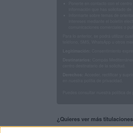
Ponerte en contacto con el centro
información que has solicitado de 
Informarte sobre temas de orienta
intereses mediante el boletín elec
comunicaciones comerciales o publ
Para lo anterior, se podrá utilizar c
teléfono, SMS, WhatsApp u otros med
Legitimación:
Consentimiento expres
Destinatarios:
Compás Mediterráneo 
centro destinatario de la solicitud.
Derechos:
Acceder, rectificar y sup
en nuestra polítia de privacidad.
Puedes consultar nuestra política de
¿Quieres ver más titulacione
Dónde estudiar Historia: Pincha aquí par