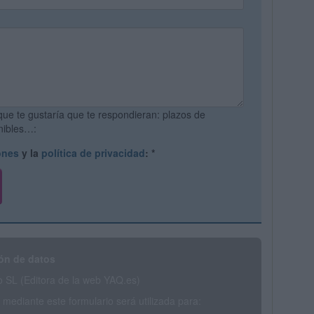
que te gustaría que te respondieran: plazos de
onibles…:
ones
y la
política de privacidad
:
*
ón de datos
SL (Editora de la web YAQ.es)
mediante este formulario será utilizada para: