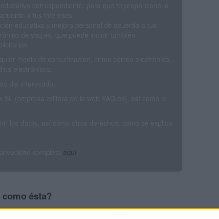
 educativo correspondiente, para que te proporcione la
acuerdo a tus intereses.
ción educativa y mejora personal de acuerdo a tus
trónico de yaq.es, que puede incluir también
icitarias.
ualquier medio de comunicación, como correo electrónico,
ios electrónicos.
o del interesado.
SL (empresa editora de la web YAQ.es), así como el
rimir los datos, así como otros derechos, como se explica
 privacidad completa
aquí
.
s como ésta?
a ver todas las opciones