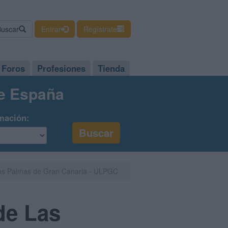
Buscar
Entrar
Regístrate
Foros
Profesiones
Tienda
de España
mación:
 Las Palmas de Gran Canaria - ULPGC
de Las