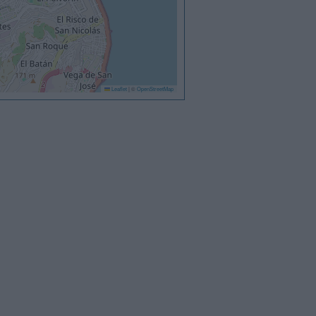
Leaflet
|
©
OpenStreetMap