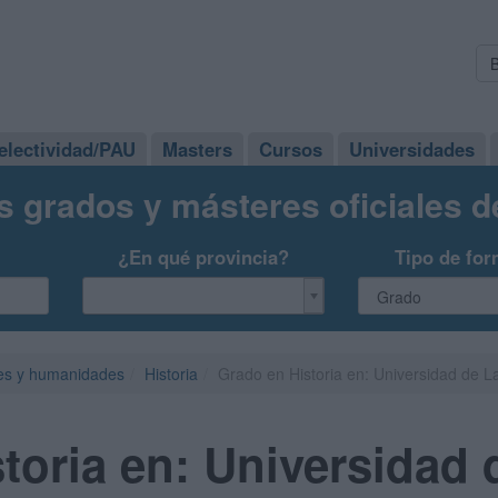
electividad/PAU
Masters
Cursos
Universidades
s grados y másteres oficiales 
¿En qué provincia?
Tipo de for
es y humanidades
Historia
Grado en Historia en: Universidad de
toria en: Universidad 