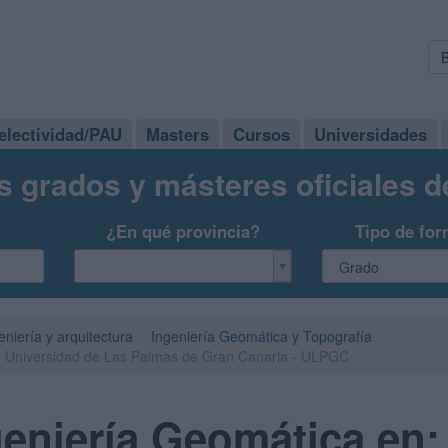
electividad/PAU
Masters
Cursos
Universidades
s grados y másteres oficiales 
¿En qué provincia?
Tipo de for
eniería y arquitectura
Ingeniería Geomática y Topografía
: Universidad de Las Palmas de Gran Canaria - ULPGC
eniería Geomática en: