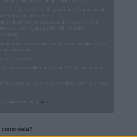
mediante este formulario será utilizada para:
 educativo correspondiente, para que te proporcione la
acuerdo a tus intereses.
ción educativa y mejora personal de acuerdo a tus
trónico de yaq.es, que puede incluir también
icitarias.
ualquier medio de comunicación, como correo electrónico,
ios electrónicos.
o del interesado.
SL (empresa editora de la web YAQ.es), así como el
rimir los datos, así como otros derechos, como se explica
 privacidad completa
aquí
.
s como ésta?