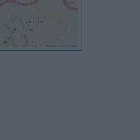
Leaflet
|
©
OpenStreetMap