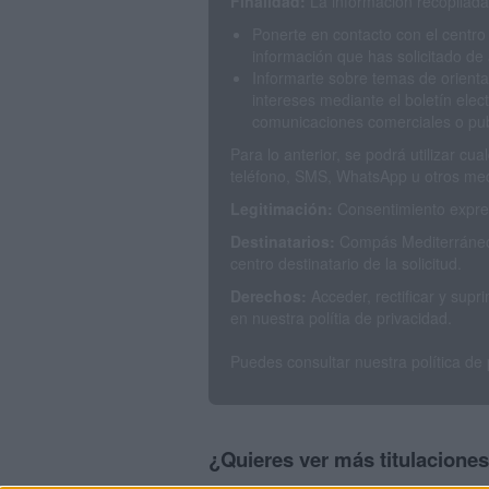
Finalidad:
La información recopilada 
Ponerte en contacto con el centro
información que has solicitado de 
Informarte sobre temas de orienta
intereses mediante el boletín elec
comunicaciones comerciales o publ
Para lo anterior, se podrá utilizar c
teléfono, SMS, WhatsApp u otros med
Legitimación:
Consentimiento expres
Destinatarios:
Compás Mediterráneo 
centro destinatario de la solicitud.
Derechos:
Acceder, rectificar y sup
en nuestra polítia de privacidad.
Puedes consultar nuestra política de
¿Quieres ver más titulacione