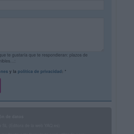
que te gustaría que te respondieran: plazos de
onibles…:
ones
y la
política de privacidad
:
*
ón de datos
SL (Editora de la web YAQ.es)