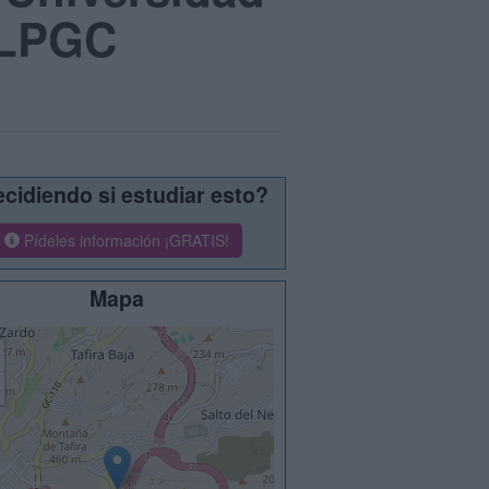
ULPGC
cidiendo si estudiar esto?
Pídeles información ¡GRATIS!
Mapa