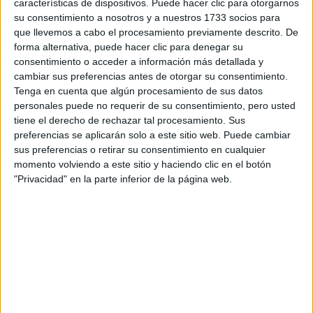
características de dispositivos. Puede hacer clic para otorgarnos
su consentimiento a nosotros y a nuestros 1733 socios para
Tus apellidos:
*
que llevemos a cabo el procesamiento previamente descrito. De
forma alternativa, puede hacer clic para denegar su
consentimiento o acceder a información más detallada y
Tu email:
*
cambiar sus preferencias antes de otorgar su consentimiento.
Tenga en cuenta que algún procesamiento de sus datos
¿Qué quieres preguntar?
*
personales puede no requerir de su consentimiento, pero usted
tiene el derecho de rechazar tal procesamiento. Sus
preferencias se aplicarán solo a este sitio web. Puede cambiar
sus preferencias o retirar su consentimiento en cualquier
momento volviendo a este sitio y haciendo clic en el botón
"Privacidad" en la parte inferior de la página web.
Escribe aquí las dudas o preguntas que te gustaría que te
respondieran: plazos de preinscripción, precios, plazas
disponibles…:
Acepto los
términos y condiciones
y la
política de
privacidad
:
*