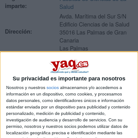
imparte:
Salud
Avda. Marítima del Sur S/N
Edificio Ciencias de la Salud
Dirección:
35016 Las Palmas de Gran
Canaria
Las Palmas
Recibir más
Su privacidad es importante para nosotros
información
Nosotros y nuestros
socios
almacenamos y/o accedemos a
información en un dispositivo, como cookies, y procesamos
Rellena este formulario con tus datos y un texto con las
datos personales, como identificadores únicos e información
preguntas que quieres hacer. Al pulsar el botón de enviar,
estándar enviada por un dispositivo para publicidad y contenido
los datos y la pregunta que has introducido se enviarán
personalizado, medición de publicidad y contenido,
por correo electrónico al centro educativo para que te
investigación de audiencia y desarrollo de servicios.
Con su
respondan ellos directamente.
permiso, nosotros y nuestros socios podemos utilizar datos de
Tu nombre:
*
localización geográfica precisa e identificación mediante las