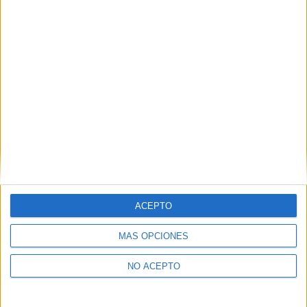
Destinatarios:
Compás Mediterráneo SL (empresa editora
de la web YAQ.es), así como el centro destinatario de la
solicitud.
Derechos:
Acceder, rectificar y suprimir los datos, así
como otros derechos, como se explica en nuestra polítia de
privacidad.
Puedes consultar nuestra política de privacidad completa
aquí
.
¿Quieres ver más titulaciones como esta?
ACEPTO
Ver todos los
Másters en Bioética
MÁS OPCIONES
¿Decidiendo si estudiar esto?
NO ACEPTO
Pídeles información ¡GRATIS!