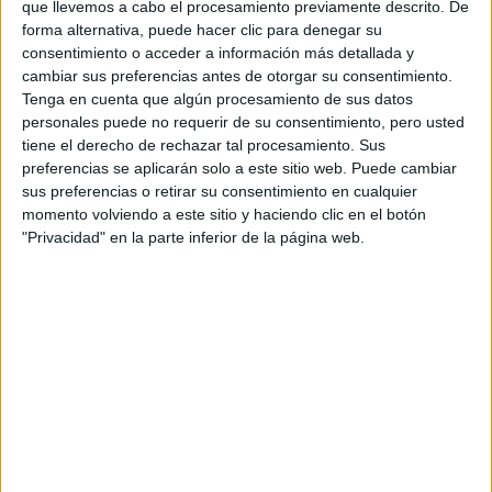
que llevemos a cabo el procesamiento previamente descrito. De
forma alternativa, puede hacer clic para denegar su
consentimiento o acceder a información más detallada y
cambiar sus preferencias antes de otorgar su consentimiento.
Tenga en cuenta que algún procesamiento de sus datos
personales puede no requerir de su consentimiento, pero usted
Contactar
tiene el derecho de rechazar tal procesamiento. Sus
preferencias se aplicarán solo a este sitio web. Puede cambiar
Avda. Marítima del Sur S/N
sus preferencias o retirar su consentimiento en cualquier
Edificio Ciencias de la Salud
momento volviendo a este sitio y haciendo clic en el botón
35016
Las Palmas de Gran Canaria
"Privacidad" en la parte inferior de la página web.
Las Palmas
Tel:
928 451 400
Mapa
+
−