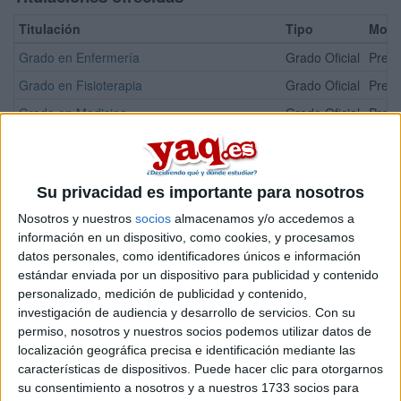
Titulación
Tipo
Moda
Grado en Enfermería
Grado Oficial
Prese
Grado en Fisioterapia
Grado Oficial
Prese
Grado en Medicina
Grado Oficial
Prese
Máster Universitario en Bioética y Bioderecho
Máster
Onlin
¡Síguenos en Facebook!
Su privacidad es importante para nosotros
Nosotros y nuestros
socios
almacenamos y/o accedemos a
información en un dispositivo, como cookies, y procesamos
datos personales, como identificadores únicos e información
estándar enviada por un dispositivo para publicidad y contenido
personalizado, medición de publicidad y contenido,
investigación de audiencia y desarrollo de servicios.
Con su
permiso, nosotros y nuestros socios podemos utilizar datos de
localización geográfica precisa e identificación mediante las
características de dispositivos. Puede hacer clic para otorgarnos
su consentimiento a nosotros y a nuestros 1733 socios para