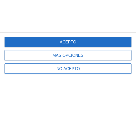
ACEPTO
Leaflet
|
©
OpenStreetMap
MÁS OPCIONES
NO ACEPTO
Quiénes somos
|
Contactar
|
Anúnciate
Aviso legal
|
Politica de privacidad
|
Condiciones generales
|
Política
de cookies
© 2003-2026
Compás Mediterráneo S.L.
- Diego de León 47 - 28006
Madrid [ESPAÑA] - Tel. +34 91 593 2767