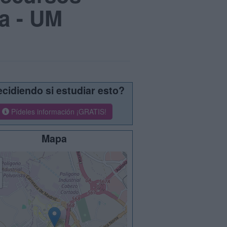
a - UM
cidiendo si estudiar esto?
Pídeles información ¡GRATIS!
Mapa