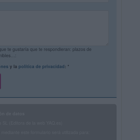
que te gustaría que te respondieran: plazos de
onibles…:
ones
y la
política de privacidad
:
*
ón de datos
SL (Editora de la web YAQ.es)
mediante este formulario será utilizada para: