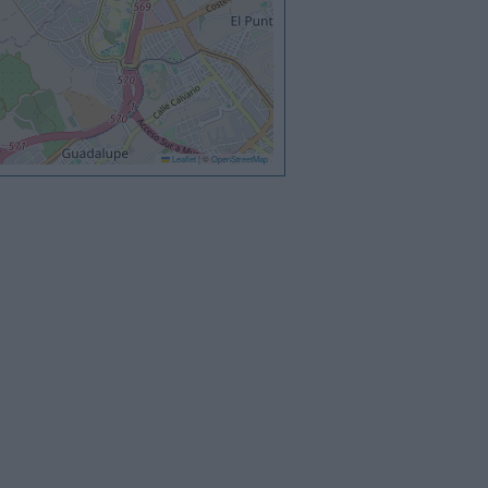
Leaflet
|
©
OpenStreetMap