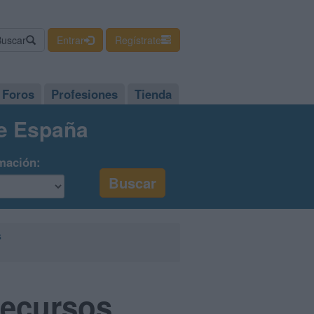
Buscar
Entrar
Regístrate
Foros
Profesiones
Tienda
de España
mación:
s
Recursos