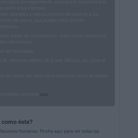
 educativo correspondiente, para que te proporcione la
acuerdo a tus intereses.
ción educativa y mejora personal de acuerdo a tus
trónico de yaq.es, que puede incluir también
icitarias.
ualquier medio de comunicación, como correo electrónico,
ios electrónicos.
o del interesado.
SL (empresa editora de la web YAQ.es), así como el
rimir los datos, así como otros derechos, como se explica
 privacidad completa
aquí
.
s como ésta?
Recursos Humanos: Pincha aquí para ver todas las