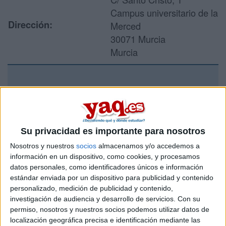
Campus universitario de la
Dirección:
Merced
30071 Murcia
Murcia
Recibir más
información
Su privacidad es importante para nosotros
Rellena este formulario con tus datos y un texto con las
preguntas que quieres hacer. Al pulsar el botón de enviar,
Nosotros y nuestros
socios
almacenamos y/o accedemos a
los datos y la pregunta que has introducido se enviarán
información en un dispositivo, como cookies, y procesamos
por correo electrónico al centro educativo para que te
datos personales, como identificadores únicos e información
respondan ellos directamente.
estándar enviada por un dispositivo para publicidad y contenido
personalizado, medición de publicidad y contenido,
Tu nombre:
*
investigación de audiencia y desarrollo de servicios.
Con su
permiso, nosotros y nuestros socios podemos utilizar datos de
Tus apellidos:
*
localización geográfica precisa e identificación mediante las