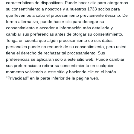
características de dispositivos. Puede hacer clic para otorgarnos
su consentimiento a nosotros y a nuestros 1733 socios para
Tu email:
*
que llevemos a cabo el procesamiento previamente descrito. De
forma alternativa, puede hacer clic para denegar su
¿Qué quieres preguntar?
*
consentimiento o acceder a información más detallada y
cambiar sus preferencias antes de otorgar su consentimiento.
Tenga en cuenta que algún procesamiento de sus datos
personales puede no requerir de su consentimiento, pero usted
tiene el derecho de rechazar tal procesamiento. Sus
preferencias se aplicarán solo a este sitio web. Puede cambiar
sus preferencias o retirar su consentimiento en cualquier
Escribe aquí las dudas o preguntas que te gustaría que te
momento volviendo a este sitio y haciendo clic en el botón
respondieran: plazos de preinscripción, precios, plazas
"Privacidad" en la parte inferior de la página web.
disponibles…:
Acepto los
términos y condiciones
y la
política de
privacidad
:
*