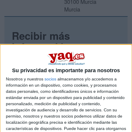
30100 Murcia
Murcia
Recibir más
información
Rellena este formulario con tus datos y un texto con las
preguntas que quieres hacer. Al pulsar el botón de enviar,
los datos y la pregunta que has introducido se enviarán
Su privacidad es importante para nosotros
por correo electrónico al centro educativo para que te
Nosotros y nuestros
socios
almacenamos y/o accedemos a
respondan ellos directamente.
información en un dispositivo, como cookies, y procesamos
Tu nombre:
*
datos personales, como identificadores únicos e información
estándar enviada por un dispositivo para publicidad y contenido
personalizado, medición de publicidad y contenido,
Tus apellidos:
*
investigación de audiencia y desarrollo de servicios.
Con su
permiso, nosotros y nuestros socios podemos utilizar datos de
Tu email:
*
localización geográfica precisa e identificación mediante las
características de dispositivos. Puede hacer clic para otorgarnos