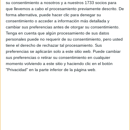
su consentimiento a nosotros y a nuestros 1733 socios para
¿Qué quieres preguntar?
*
que llevemos a cabo el procesamiento previamente descrito. De
forma alternativa, puede hacer clic para denegar su
consentimiento o acceder a información más detallada y
cambiar sus preferencias antes de otorgar su consentimiento.
Tenga en cuenta que algún procesamiento de sus datos
personales puede no requerir de su consentimiento, pero usted
tiene el derecho de rechazar tal procesamiento. Sus
Escribe aquí las dudas o preguntas que te gustaría que te
preferencias se aplicarán solo a este sitio web. Puede cambiar
respondieran: plazos de preinscripción, precios, plazas
sus preferencias o retirar su consentimiento en cualquier
disponibles…:
momento volviendo a este sitio y haciendo clic en el botón
Acepto los
términos y condiciones
y la
política de
"Privacidad" en la parte inferior de la página web.
privacidad
:
*
Información básica sobre protección de datos
Responsable:
Compás Mediterráneo SL (Editora de la