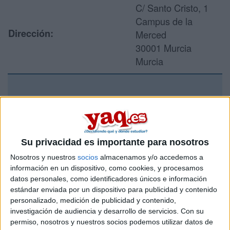
C/ Santo Cristo, 1
Campus de la
Dirección:
Merced
30001 Murcia
Murcia
Recibir más
información
Su privacidad es importante para nosotros
Rellena este formulario con tus datos y un texto con las
preguntas que quieres hacer. Al pulsar el botón de enviar,
Nosotros y nuestros
socios
almacenamos y/o accedemos a
los datos y la pregunta que has introducido se enviarán
información en un dispositivo, como cookies, y procesamos
por correo electrónico al centro educativo para que te
datos personales, como identificadores únicos e información
respondan ellos directamente.
estándar enviada por un dispositivo para publicidad y contenido
personalizado, medición de publicidad y contenido,
Tu nombre:
*
investigación de audiencia y desarrollo de servicios.
Con su
permiso, nosotros y nuestros socios podemos utilizar datos de