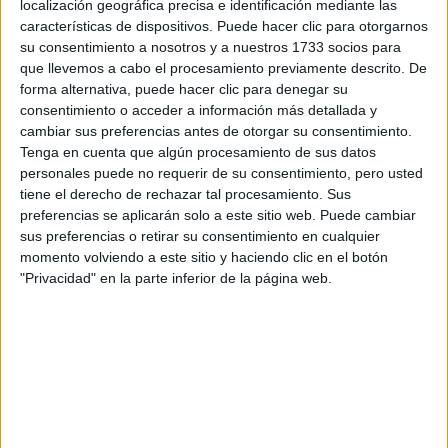
Tus apellidos:
*
localización geográfica precisa e identificación mediante las
características de dispositivos. Puede hacer clic para otorgarnos
su consentimiento a nosotros y a nuestros 1733 socios para
Tu email:
*
que llevemos a cabo el procesamiento previamente descrito. De
forma alternativa, puede hacer clic para denegar su
¿Qué quieres preguntar?
*
consentimiento o acceder a información más detallada y
cambiar sus preferencias antes de otorgar su consentimiento.
Tenga en cuenta que algún procesamiento de sus datos
personales puede no requerir de su consentimiento, pero usted
tiene el derecho de rechazar tal procesamiento. Sus
preferencias se aplicarán solo a este sitio web. Puede cambiar
sus preferencias o retirar su consentimiento en cualquier
Escribe aquí las dudas o preguntas que te gustaría que te
momento volviendo a este sitio y haciendo clic en el botón
respondieran: plazos de preinscripción, precios, plazas
"Privacidad" en la parte inferior de la página web.
disponibles…:
Acepto los
términos y condiciones
y la
política de
privacidad
:
*