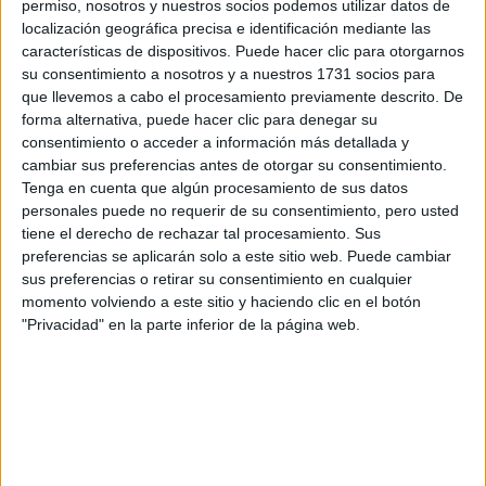
permiso, nosotros y nuestros socios podemos utilizar datos de
respondan ellos directamente.
localización geográfica precisa e identificación mediante las
Tu nombre:
*
características de dispositivos. Puede hacer clic para otorgarnos
su consentimiento a nosotros y a nuestros 1731 socios para
que llevemos a cabo el procesamiento previamente descrito. De
Tus apellidos:
*
forma alternativa, puede hacer clic para denegar su
consentimiento o acceder a información más detallada y
Tu email:
*
cambiar sus preferencias antes de otorgar su consentimiento.
Tenga en cuenta que algún procesamiento de sus datos
personales puede no requerir de su consentimiento, pero usted
¿Qué quieres preguntar?
*
tiene el derecho de rechazar tal procesamiento. Sus
preferencias se aplicarán solo a este sitio web. Puede cambiar
sus preferencias o retirar su consentimiento en cualquier
momento volviendo a este sitio y haciendo clic en el botón
"Privacidad" en la parte inferior de la página web.
Escribe aquí las dudas o preguntas que te gustaría que te
respondieran: plazos de preinscripción, precios, plazas
disponibles…:
Acepto los
términos y condiciones
y la
política de
privacidad
:
*