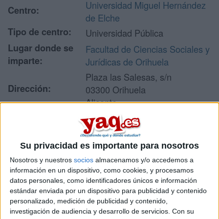
Universidad Miguel Hernández
Centro:
de Elche
Tipo de centro:
Universidad Pública
Lugar donde se
Facultad de Ciencias Sociales y
imparte:
Jurídicas de Orihuela
Plaza las Salesas, s/n
Dirección:
03300 Orihuela
Alicante
Recibir más
Su privacidad es importante para nosotros
información
Nosotros y nuestros
socios
almacenamos y/o accedemos a
información en un dispositivo, como cookies, y procesamos
datos personales, como identificadores únicos e información
Rellena este formulario con tus datos y un texto con las
estándar enviada por un dispositivo para publicidad y contenido
preguntas que quieres hacer. Al pulsar el botón de enviar,
personalizado, medición de publicidad y contenido,
los datos y la pregunta que has introducido se enviarán
investigación de audiencia y desarrollo de servicios.
Con su
por correo electrónico al centro educativo para que te