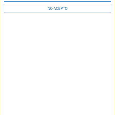
>> Residencias de estudiantes y colegios mayores en Alicante
NO ACEPTO
¿Decidiendo si estudiar esto?
Pídeles información ¡GRATIS!
Mapa
+
−