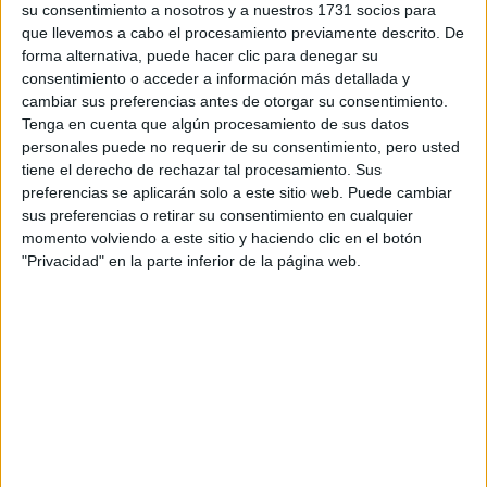
su consentimiento a nosotros y a nuestros 1731 socios para
¿Qué quieres preguntar?
*
que llevemos a cabo el procesamiento previamente descrito. De
forma alternativa, puede hacer clic para denegar su
consentimiento o acceder a información más detallada y
cambiar sus preferencias antes de otorgar su consentimiento.
Tenga en cuenta que algún procesamiento de sus datos
personales puede no requerir de su consentimiento, pero usted
tiene el derecho de rechazar tal procesamiento. Sus
Escribe aquí las dudas o preguntas que te gustaría que te
preferencias se aplicarán solo a este sitio web. Puede cambiar
respondieran: plazos de preinscripción, precios, plazas
sus preferencias o retirar su consentimiento en cualquier
disponibles…:
momento volviendo a este sitio y haciendo clic en el botón
Acepto los
términos y condiciones
y la
política de
"Privacidad" en la parte inferior de la página web.
privacidad
:
*
Información básica sobre protección de datos
Responsable:
Compás Mediterráneo SL (Editora de la