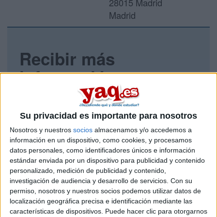
28015 Madrid
Madrid
Recibir más
información
Rellena este formulario con tus datos y un texto con las
preguntas que quieres hacer. Al pulsar el botón de enviar,
los datos y la pregunta que has introducido se enviarán
Su privacidad es importante para nosotros
por correo electrónico al centro educativo para que te
Nosotros y nuestros
socios
almacenamos y/o accedemos a
respondan ellos directamente.
información en un dispositivo, como cookies, y procesamos
Tu nombre:
*
datos personales, como identificadores únicos e información
estándar enviada por un dispositivo para publicidad y contenido
personalizado, medición de publicidad y contenido,
Tus apellidos:
*
investigación de audiencia y desarrollo de servicios.
Con su
permiso, nosotros y nuestros socios podemos utilizar datos de
Tu email:
*
localización geográfica precisa e identificación mediante las
características de dispositivos. Puede hacer clic para otorgarnos