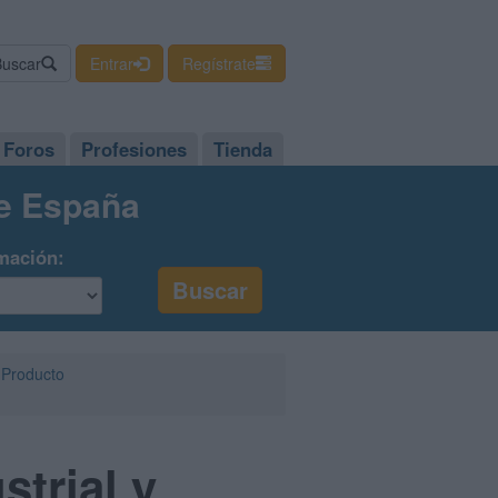
Buscar
Entrar
Regístrate
Foros
Profesiones
Tienda
de España
mación:
e Producto
trial y