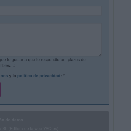
que te gustaría que te respondieran: plazos de
onibles…:
ones
y la
política de privacidad
:
*
ón de datos
SL (Editora de la web YAQ.es)