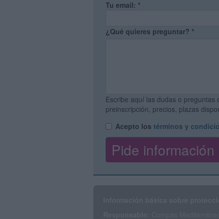
Tu email:
*
¿Qué quieres preguntar?
*
Escribe aquí las dudas o preguntas 
preinscripción, precios, plazas disp
Acepto los
términos y condici
Información básica sobre protecci
Responsable:
Compás Mediterráneo 