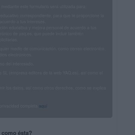
mediante este formulario será utilizada para:
 educativo correspondiente, para que te proporcione la
acuerdo a tus intereses.
ción educativa y mejora personal de acuerdo a tus
trónico de yaq.es, que puede incluir también
icitarias.
ualquier medio de comunicación, como correo electrónico,
ios electrónicos.
o del interesado.
SL (empresa editora de la web YAQ.es), así como el
rimir los datos, así como otros derechos, como se explica
 privacidad completa
aquí
.
s como ésta?