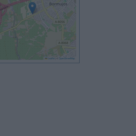
Leaflet
|
©
OpenStreetMap