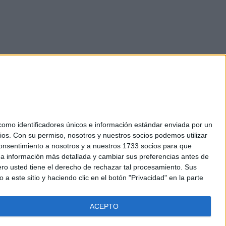
mo identificadores únicos e información estándar enviada por un
ios.
Con su permiso, nosotros y nuestros socios podemos utilizar
okies
 consentimiento a nosotros y a nuestros 1733 socios para que
el. +34 91 593 2767
 a información más detallada y cambiar sus preferencias antes de
o usted tiene el derecho de rechazar tal procesamiento. Sus
a este sitio y haciendo clic en el botón "Privacidad" en la parte
ACEPTO