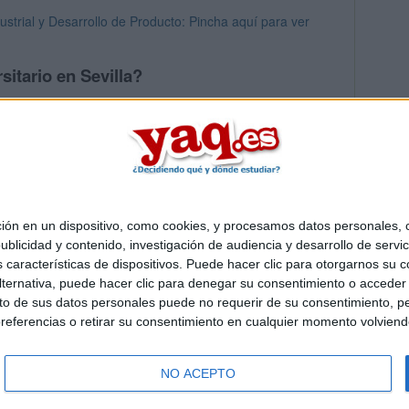
strial y Desarrollo de Producto: Pincha aquí para ver
sitario en Sevilla?
s mayores en Sevilla
 en un dispositivo, como cookies, y procesamos datos personales, co
Quiénes somos
|
Contactar
|
Anúnciate
blicidad y contenido, investigación de audiencia y desarrollo de servic
o legal
|
Politica de privacidad
|
Condiciones generales
|
Política de co
as características de dispositivos. Puede hacer clic para otorgarnos su
s Mediterráneo S.L.
- Diego de León 47 - 28006 Madrid [ESPAÑA] - T
ternativa, puede hacer clic para denegar su consentimiento o acceder
 de sus datos personales puede no requerir de su consentimiento, per
referencias o retirar su consentimiento en cualquier momento volviendo 
NO ACEPTO