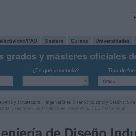
electividad/PAU
Masters
Cursos
Universidades
s grados y másteres oficiales 
¿En qué provincia?
Tipo de for
eniería y arquitectura
Ingeniería en Diseño Industrial y Desarrollo d
strial y Desarrollo de Producto en: Universidad CEU Fernando III -
eniería de Diseño Indus