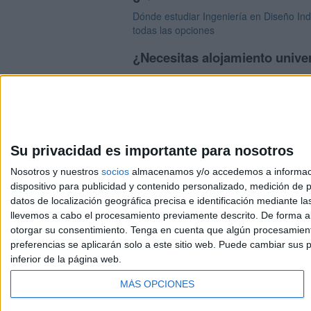
Dónde estudiar Ingeniería en Diseño Indu
todas las opciones
¿Necesitas alojamiento univer
>> Residencias de estudiantes y colegio
Su privacidad es importante para nosotros
Nosotros y nuestros
socios
almacenamos y/o accedemos a información
dispositivo para publicidad y contenido personalizado, medición de pu
Avis
datos de localización geográfica precisa e identificación mediante l
© 2003-2026
Compá
llevemos a cabo el procesamiento previamente descrito. De forma al
otorgar su consentimiento.
Tenga en cuenta que algún procesamiento
preferencias se aplicarán solo a este sitio web. Puede cambiar sus p
inferior de la página web.
MÁS OPCIONES