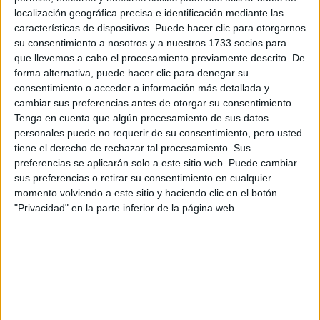
localización geográfica precisa e identificación mediante las
características de dispositivos. Puede hacer clic para otorgarnos
Tus apellidos:
*
su consentimiento a nosotros y a nuestros 1733 socios para
que llevemos a cabo el procesamiento previamente descrito. De
Tu email:
*
forma alternativa, puede hacer clic para denegar su
consentimiento o acceder a información más detallada y
cambiar sus preferencias antes de otorgar su consentimiento.
¿Qué quieres preguntar?
*
Tenga en cuenta que algún procesamiento de sus datos
personales puede no requerir de su consentimiento, pero usted
tiene el derecho de rechazar tal procesamiento. Sus
preferencias se aplicarán solo a este sitio web. Puede cambiar
sus preferencias o retirar su consentimiento en cualquier
momento volviendo a este sitio y haciendo clic en el botón
Escribe aquí las dudas o preguntas que te gustaría que te
"Privacidad" en la parte inferior de la página web.
respondieran: plazos de preinscripción, precios, plazas
disponibles…:
Acepto los
términos y condiciones
y la
política de
privacidad
:
*