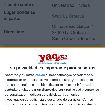
Tipo de centro:
Universidad Privada
Lugar donde se
Sede La Orotava
imparte:
C/ Inocencio García, 1
Dirección:
38300 La Orotava
Santa Cruz de Tenerife
Recibir más
información
Su privacidad es importante para nosotros
Nosotros y nuestros
socios
almacenamos y/o accedemos a
Rellena este formulario con tus datos y un texto con las
información en un dispositivo, como cookies, y procesamos
preguntas que quieres hacer. Al pulsar el botón de enviar,
datos personales, como identificadores únicos e información
los datos y la pregunta que has introducido se enviarán
estándar enviada por un dispositivo para publicidad y contenido
por correo electrónico al centro educativo para que te
personalizado, medición de publicidad y contenido,
respondan ellos directamente.
investigación de audiencia y desarrollo de servicios.
Con su
Tu nombre:
*
permiso, nosotros y nuestros socios podemos utilizar datos de