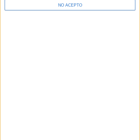
NO ACEPTO
¿Decidiendo si estudiar esto?
Pídeles información ¡GRATIS!
Mapa
+
−