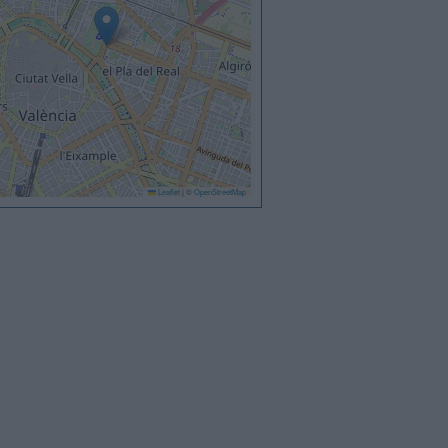
Leaflet
|
©
OpenStreetMap