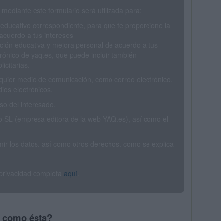
mediante este formulario será utilizada para:
 educativo correspondiente, para que te proporcione la
acuerdo a tus intereses.
ción educativa y mejora personal de acuerdo a tus
trónico de yaq.es, que puede incluir también
icitarias.
ualquier medio de comunicación, como correo electrónico,
ios electrónicos.
o del interesado.
SL (empresa editora de la web YAQ.es), así como el
rimir los datos, así como otros derechos, como se explica
 privacidad completa
aquí
.
s como ésta?