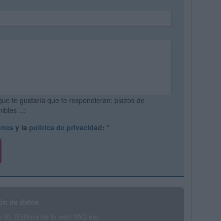
que te gustaría que te respondieran: plazos de
onibles…:
ones
y la
política de privacidad
:
*
ón de datos
SL (Editora de la web YAQ.es)