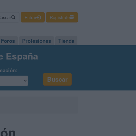
Buscar
Entrar
Regístrate
Foros
Profesiones
Tienda
de España
mación:
ión