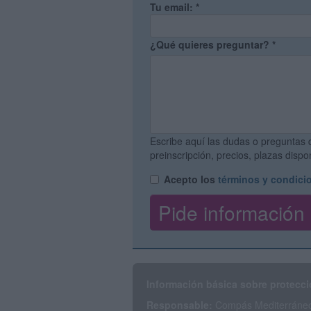
Tu email:
*
¿Qué quieres preguntar?
*
Escribe aquí las dudas o preguntas 
preinscripción, precios, plazas disp
Acepto los
términos y condici
Información básica sobre protecci
Responsable:
Compás Mediterráneo 