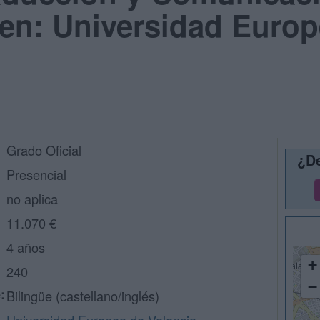
l en: Universidad Euro
Grado Oficial
¿De
Presencial
no aplica
11.070 €
4 años
+
240
−
:
Bilingüe (castellano/inglés)