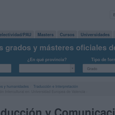
electividad/PAU
Masters
Cursos
Universidades
s grados y másteres oficiales 
¿En qué provincia?
Tipo de for
es y humanidades
Traducción e Interpretación
 Intercultural en: Universidad Europea de Valencia -
aducción y Comunicac