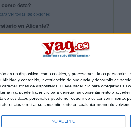
s como ésta?
para ver todas las opciones
sitario en Alicante?
s mayores en Alicante
 en un dispositivo, como cookies, y procesamos datos personales, co
Quiénes somos
|
Contactar
|
Anúnciate
blicidad y contenido, investigación de audiencia y desarrollo de servic
o legal
|
Politica de privacidad
|
Condiciones generales
|
Política de co
as características de dispositivos. Puede hacer clic para otorgarnos su
s Mediterráneo S.L.
- Diego de León 47 - 28006 Madrid [ESPAÑA] - T
ternativa, puede hacer clic para denegar su consentimiento o acceder
 de sus datos personales puede no requerir de su consentimiento, per
referencias o retirar su consentimiento en cualquier momento volviendo 
NO ACEPTO