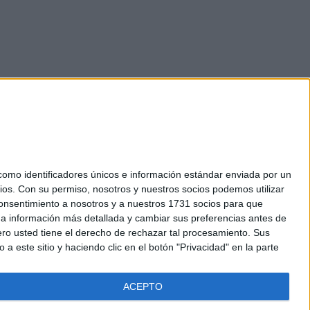
mo identificadores únicos e información estándar enviada por un
ios.
Con su permiso, nosotros y nuestros socios podemos utilizar
okies
 consentimiento a nosotros y a nuestros 1731 socios para que
el. +34 91 593 2767
 a información más detallada y cambiar sus preferencias antes de
o usted tiene el derecho de rechazar tal procesamiento. Sus
a este sitio y haciendo clic en el botón "Privacidad" en la parte
ACEPTO