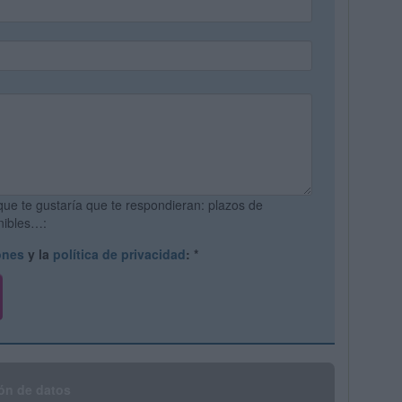
que te gustaría que te respondieran: plazos de
onibles…:
ones
y la
política de privacidad
:
*
ón de datos