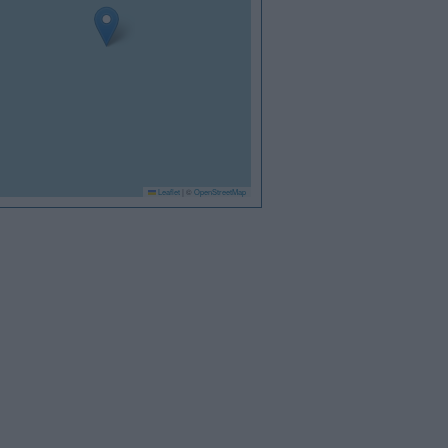
Leaflet
|
©
OpenStreetMap