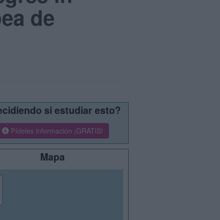
pea de
cidiendo si estudiar esto?
Pídeles información ¡GRATIS!
Mapa