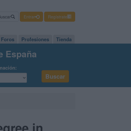
Buscar
Entrar
Regístrate
Foros
Profesiones
Tienda
de España
mación:
egree in