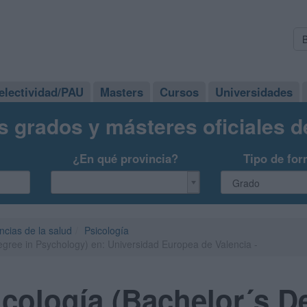
electividad/PAU
Masters
Cursos
Universidades
s grados y másteres oficiales 
¿En qué provincia?
Tipo de for
ncias de la salud
Psicología
egree in Psychology) en: Universidad Europea de Valencia -
cología (Bachelor´s D