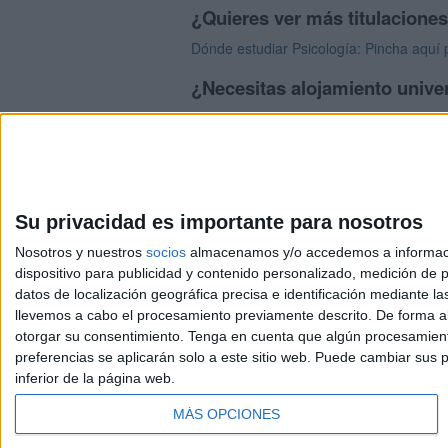
¿Quieres ver más titulacione
Dónde estudiar Psicología: Pincha aquí 
¿Necesitas alojamiento univer
>> Residencias de estudiantes y colegio
Su privacidad es importante para nosotros
Nosotros y nuestros
socios
almacenamos y/o accedemos a información
dispositivo para publicidad y contenido personalizado, medición de pu
Avis
datos de localización geográfica precisa e identificación mediante l
© 2003-2026
Compá
llevemos a cabo el procesamiento previamente descrito. De forma al
otorgar su consentimiento.
Tenga en cuenta que algún procesamiento
preferencias se aplicarán solo a este sitio web. Puede cambiar sus p
inferior de la página web.
MÁS OPCIONES