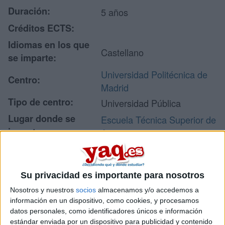
Duración:
5 años
Créditos ECTS:
Idiomas en los que
Castellano
se imparte:
Universidad Politécnica de
Centro:
Madrid
Tipo de centro:
Universidad Pública
Lugar donde se
Escuela Técnica Superior de
imparte:
Arquitectura
Avenida Juan Herrera, Nº 4
Campus Ciudad
Dirección:
Universitaria
Su privacidad es importante para nosotros
28040 Madrid
Nosotros y nuestros
socios
almacenamos y/o accedemos a
Madrid
información en un dispositivo, como cookies, y procesamos
datos personales, como identificadores únicos e información
estándar enviada por un dispositivo para publicidad y contenido