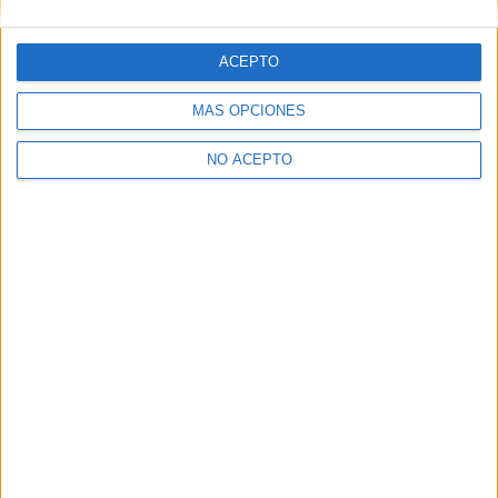
ACEPTO
¿Quieres ver más titulaciones como ésta?
Dónde estudiar Arquitectura: Pincha aquí para ver todas las
MÁS OPCIONES
opciones
NO ACEPTO
¿Necesitas alojamiento universitario en Madrid?
>> Residencias de estudiantes y colegios mayores en Madrid
¿Decidiendo si estudiar esto?
Pídeles información ¡GRATIS!
Mapa
+
−