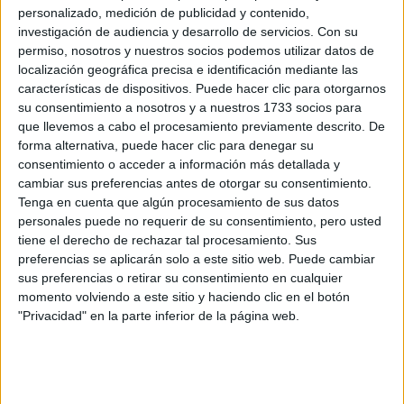
personalizado, medición de publicidad y contenido,
Recibir más
investigación de audiencia y desarrollo de servicios.
Con su
permiso, nosotros y nuestros socios podemos utilizar datos de
información
localización geográfica precisa e identificación mediante las
características de dispositivos. Puede hacer clic para otorgarnos
Rellena este formulario con tus datos y un texto con las
su consentimiento a nosotros y a nuestros 1733 socios para
preguntas que quieres hacer. Al pulsar el botón de enviar,
que llevemos a cabo el procesamiento previamente descrito. De
los datos y la pregunta que has introducido se enviarán
forma alternativa, puede hacer clic para denegar su
por correo electrónico al centro educativo para que te
consentimiento o acceder a información más detallada y
respondan ellos directamente.
cambiar sus preferencias antes de otorgar su consentimiento.
Tenga en cuenta que algún procesamiento de sus datos
Tu nombre:
*
personales puede no requerir de su consentimiento, pero usted
tiene el derecho de rechazar tal procesamiento. Sus
Tus apellidos:
*
preferencias se aplicarán solo a este sitio web. Puede cambiar
sus preferencias o retirar su consentimiento en cualquier
momento volviendo a este sitio y haciendo clic en el botón
Tu email:
*
"Privacidad" en la parte inferior de la página web.
¿Qué quieres preguntar?
*